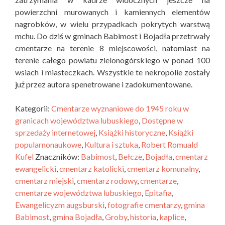
powierzchni murowanych i kamiennych elementów
nagrobków, w wielu przypadkach pokrytych warstwą
mchu. Do dziś w gminach Babimost i Bojadła przetrwały
cmentarze na terenie 8 miejscowości, natomiast na
terenie całego powiatu zielonogórskiego w ponad 100
wsiach i miasteczkach. Wszystkie te nekropolie zostały
już przez autora spenetrowane i zadokumentowane.
Kategorii:
Cmentarze wyznaniowe do 1945 roku w
granicach województwa lubuskiego
,
Dostępne w
sprzedaży internetowej
,
Książki historyczne
,
Książki
popularnonaukowe
,
Kultura i sztuka
,
Robert Romuald
Kufel
Znaczników:
Babimost
,
Bełcze
,
Bojadła
,
cmentarz
ewangelicki
,
cmentarz katolicki
,
cmentarz komunalny
,
cmentarz miejski
,
cmentarz rodowy
,
cmentarze
,
cmentarze województwa lubuskiego
,
Epitafia
,
Ewangelicyzm augsburski
,
fotografie cmentarzy
,
gmina
Babimost
,
gmina Bojadła
,
Groby
,
historia
,
kaplice
,