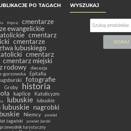
UBLIKACJE PO TAGACH
WYSZUKAJ
cmentarze
Szukaj:
fia
Biłgoraj
ze ewangelickie
atolickie
cmentarz
cki
cmentarze
SZUKAJ
twa lubuskiego
atolicki
cmentarz
cmentarz miejski
z rodowy
diecezja
Epitafia
ko-gorzowska
fotografie
ugsburski
historia
y
Groby
ioła
kaplice
Katolicyzm
lubuskie
lubuskie
na
 lubuskie
nagrobki
buskie
Niemcy
powiat
iat żagański
powiat żarski
przewodnik turystyczny