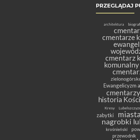
PRZEGLĄDAJ P
biogra
architektura
cmentar
cmentarze k
ewangeli
wojewódz
cmentarz k
komunalny
cmentar
zielonogórs
Ewangelicyzm a
cmentarz
historia Kośc
Kresy
Lubelszczyz
miasta
zabytki
nagrobki lu
pow
krośnieński
przewodnik