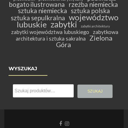
bogato ilustrowana
rzeźba niemiecka
sztuka niemiecka
sztuka polska
województwo
sztuka sepulkralna
zabytki
lubuskie
zabytki architektury
zabytki województwa lubuskiego
zabytkowa
Zielona
architektura i sztuka sakralna
Góra
WYSZUKAJ
Szukaj:
SZUKAJ
Link
Link