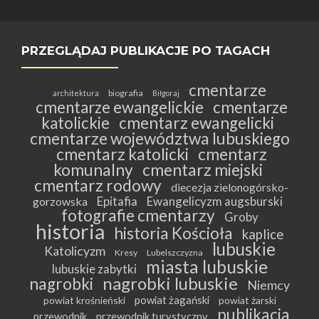
PRZEGLĄDAJ PUBLIKACJE PO TAGACH
cmentarze
biografia
architektura
Biłgoraj
cmentarze ewangelickie
cmentarze
katolickie
cmentarz ewangelicki
cmentarze województwa lubuskiego
cmentarz katolicki
cmentarz
komunalny
cmentarz miejski
cmentarz rodowy
diecezja zielonogórsko-
Epitafia
Ewangelicyzm augsburski
gorzowska
fotografie cmentarzy
Groby
historia
historia Kościoła
kaplice
lubuskie
Katolicyzm
Kresy
Lubelszczyzna
miasta lubuskie
lubuskie zabytki
nagrobki lubuskie
nagrobki
Niemcy
powiat żagański
powiat krośnieński
powiat żarski
publikacja
przewodnik
przewodnik turystyczny