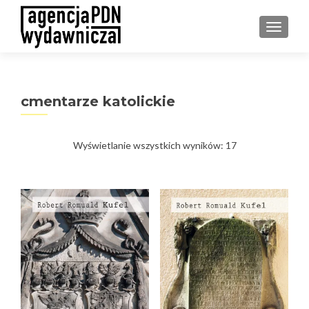
PRZEŁ
cmentarze katolickie
Posortowane
Wyświetlanie wszystkich wyników: 17
według
najnowszych