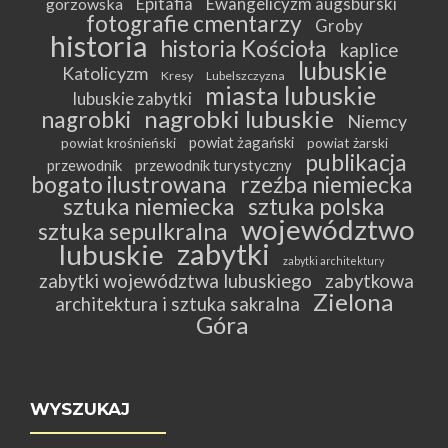
Epitafia
Ewangelicyzm augsburski
gorzowska
fotografie cmentarzy
Groby
historia
historia Kościoła
kaplice
lubuskie
Katolicyzm
Kresy
Lubelszczyzna
miasta lubuskie
lubuskie zabytki
nagrobki lubuskie
nagrobki
Niemcy
powiat żagański
powiat krośnieński
powiat żarski
publikacja
przewodnik
przewodnik turystyczny
bogato ilustrowana
rzeźba niemiecka
sztuka niemiecka
sztuka polska
województwo
sztuka sepulkralna
zabytki
lubuskie
zabytki architektury
zabytki województwa lubuskiego
zabytkowa
Zielona
architektura i sztuka sakralna
Góra
WYSZUKAJ