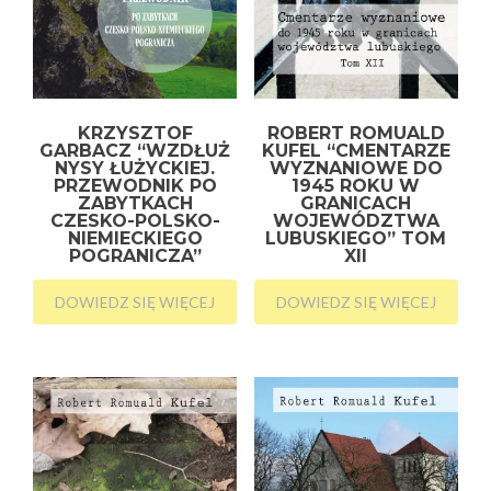
KRZYSZTOF
ROBERT ROMUALD
GARBACZ “WZDŁUŻ
KUFEL “CMENTARZE
NYSY ŁUŻYCKIEJ.
WYZNANIOWE DO
PRZEWODNIK PO
1945 ROKU W
ZABYTKACH
GRANICACH
CZESKO-POLSKO-
WOJEWÓDZTWA
NIEMIECKIEGO
LUBUSKIEGO” TOM
POGRANICZA”
XII
DOWIEDZ SIĘ WIĘCEJ
DOWIEDZ SIĘ WIĘCEJ