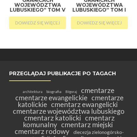
GRANICACH
GRANICACH
WOJEWÓDZTWA
WOJEWÓDZTWA
LUBUSKIEGO” TOM V
LUBUSKIEGO” TOM I
DOWIEDZ SIĘ WIĘCEJ
DOWIEDZ SIĘ WIĘCEJ
PRZEGLĄDAJ PUBLIKACJE PO TAGACH
cmentarze
biografia
architektura
Biłgoraj
cmentarze ewangelickie
cmentarze
katolickie
cmentarz ewangelicki
cmentarze województwa lubuskiego
cmentarz katolicki
cmentarz
komunalny
cmentarz miejski
cmentarz rodowy
diecezja zielonogórsko-