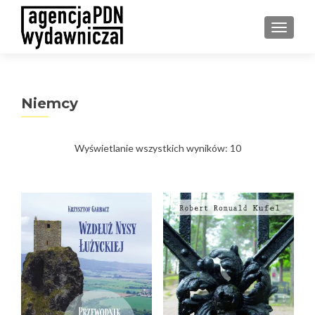
PRZEŁ
Niemcy
Posortowane
Wyświetlanie wszystkich wyników: 10
według
najnowszych