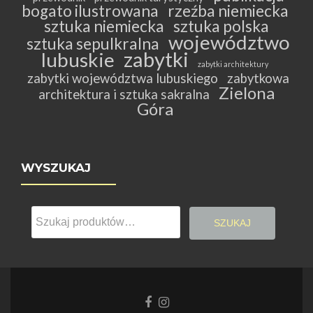
bogato ilustrowana
rzeźba niemiecka
sztuka niemiecka
sztuka polska
województwo
sztuka sepulkralna
zabytki
lubuskie
zabytki architektury
zabytki województwa lubuskiego
zabytkowa
Zielona
architektura i sztuka sakralna
Góra
WYSZUKAJ
Szukaj:
SZUKAJ
Link
Link