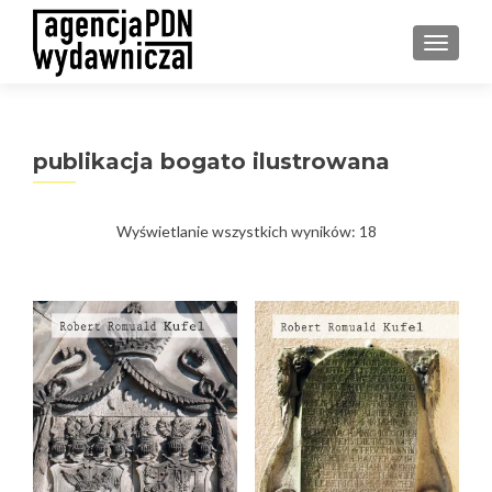
PRZEŁ
publikacja bogato ilustrowana
Posortowane
Wyświetlanie wszystkich wyników: 18
według
najnowszych