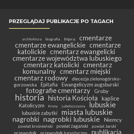
PRZEGLĄDAJ PUBLIKACJE PO TAGACH
cmentarze
biografia
architektura
Biłgoraj
cmentarze ewangelickie
cmentarze
katolickie
cmentarz ewangelicki
cmentarze województwa lubuskiego
cmentarz katolicki
cmentarz
komunalny
cmentarz miejski
cmentarz rodowy
diecezja zielonogórsko-
Epitafia
Ewangelicyzm augsburski
gorzowska
fotografie cmentarzy
Groby
historia
historia Kościoła
kaplice
lubuskie
Katolicyzm
Kresy
Lubelszczyzna
miasta lubuskie
lubuskie zabytki
nagrobki lubuskie
nagrobki
Niemcy
powiat żagański
powiat krośnieński
powiat żarski
publikacja
przewodnik
przewodnik turystyczny