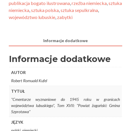
publikacja bogato ilustrowana
,
rzeźba niemiecka
,
sztuka
niemiecka
,
sztuka polska
,
sztuka sepulkralna
,
województwo lubuskie
,
zabytki
Informacje dodatkowe
Informacje dodatkowe
AUTOR
Robert Romuald Kufel
TYTUŁ
"Cmentarze wyznaniowe do 1945 roku w granicach
województwa lubuskiego", Tom XVII: "Powiat żagański: Gmina
Szprotawa"
JĘZYK
polski, niemiecki