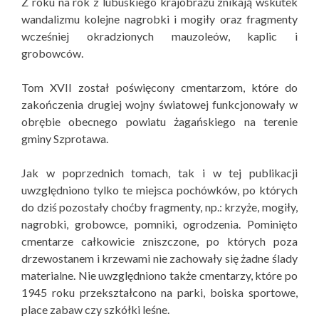
Z roku na rok z lubuskiego krajobrazu znikają wskutek
wandalizmu kolejne nagrobki i mogiły oraz fragmenty
wcześniej okradzionych mauzoleów, kaplic i
grobowców.
Tom XVII został poświęcony cmentarzom, które do
zakończenia drugiej wojny światowej funkcjonowały w
obrębie obecnego powiatu żagańskiego na terenie
gminy Szprotawa.
Jak w poprzednich tomach, tak i w tej publikacji
uwzględniono tylko te miejsca pochówków, po których
do dziś pozostały choćby fragmenty, np.: krzyże, mogiły,
nagrobki, grobowce, pomniki, ogrodzenia. Pominięto
cmentarze całkowicie zniszczone, po których poza
drzewostanem i krzewami nie zachowały się żadne ślady
materialne. Nie uwzględniono także cmentarzy, które po
1945 roku przekształcono na parki, boiska sportowe,
place zabaw czy szkółki leśne.