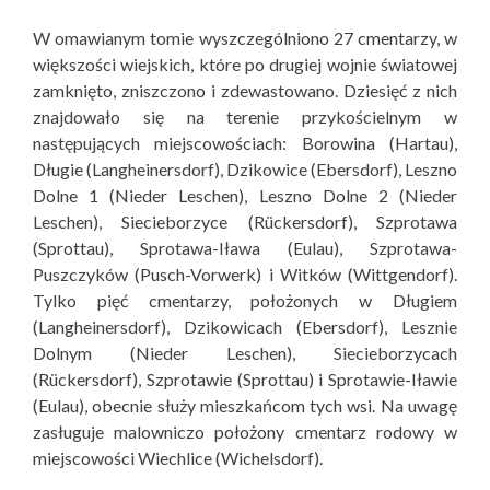
W omawianym tomie wyszczególniono 27 cmentarzy, w
większości wiejskich, które po drugiej wojnie światowej
zamknięto, zniszczono i zdewastowano. Dziesięć z nich
znajdowało się na terenie przykościelnym w
następujących miejscowościach: Borowina (Hartau),
Długie (Langheinersdorf), Dzikowice (Ebersdorf), Leszno
Dolne 1 (Nieder Leschen), Leszno Dolne 2 (Nieder
Leschen), Siecieborzyce (Rückersdorf), Szprotawa
(Sprottau), Sprotawa-Iława (Eulau), Szprotawa-
Puszczyków (Pusch-Vorwerk) i Witków (Wittgendorf).
Tylko pięć cmentarzy, położonych w Długiem
(Langheinersdorf), Dzikowicach (Ebersdorf), Lesznie
Dolnym (Nieder Leschen), Siecieborzycach
(Rückersdorf), Szprotawie (Sprottau) i Sprotawie-Iławie
(Eulau), obecnie służy mieszkańcom tych wsi. Na uwagę
zasługuje malowniczo położony cmentarz rodowy w
miejscowości Wiechlice (Wichelsdorf).