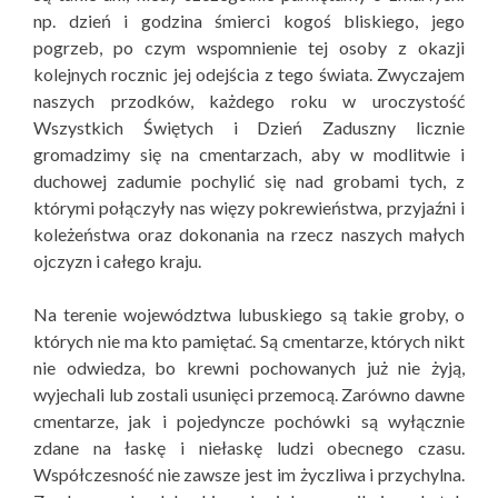
np. dzień i godzina śmierci kogoś bliskiego, jego
pogrzeb, po czym wspomnienie tej osoby z okazji
kolejnych rocznic jej odejścia z tego świata. Zwyczajem
naszych przodków, każdego roku w uroczystość
Wszystkich Świętych i Dzień Zaduszny licznie
gromadzimy się na cmentarzach, aby w modlitwie i
duchowej zadumie pochylić się nad grobami tych, z
którymi połączyły nas więzy pokrewieństwa, przyjaźni i
koleżeństwa oraz dokonania na rzecz naszych małych
ojczyzn i całego kraju.
Na terenie województwa lubuskiego są takie groby, o
których nie ma kto pamiętać. Są cmentarze, których nikt
nie odwiedza, bo krewni pochowanych już nie żyją,
wyjechali lub zostali usunięci przemocą. Zarówno dawne
cmentarze, jak i pojedyncze pochówki są wyłącznie
zdane na łaskę i niełaskę ludzi obecnego czasu.
Współczesność nie zawsze jest im życzliwa i przychylna.