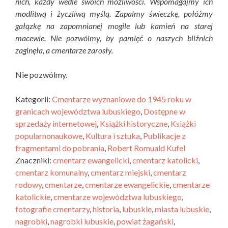
nich, każdy wedle swoich możliwości. Wspomagajmy ich
modlitwą i życzliwą myślą. Zapalmy świeczkę, połóżmy
gałązkę na zapomnianej mogile lub kamień na starej
macewie. Nie pozwólmy, by pamięć o naszych bliźnich
zaginęła, a cmentarze zarosły.
Nie pozwólmy.
Kategorii:
Cmentarze wyznaniowe do 1945 roku w
granicach województwa lubuskiego
,
Dostępne w
sprzedaży internetowej
,
Książki historyczne
,
Książki
popularnonaukowe
,
Kultura i sztuka
,
Publikacje z
fragmentami do pobrania
,
Robert Romuald Kufel
Znaczniki:
cmentarz ewangelicki
,
cmentarz katolicki
,
cmentarz komunalny
,
cmentarz miejski
,
cmentarz
rodowy
,
cmentarze
,
cmentarze ewangelickie
,
cmentarze
katolickie
,
cmentarze województwa lubuskiego
,
fotografie cmentarzy
,
historia
,
lubuskie
,
miasta lubuskie
,
nagrobki
,
nagrobki lubuskie
,
powiat żagański
,