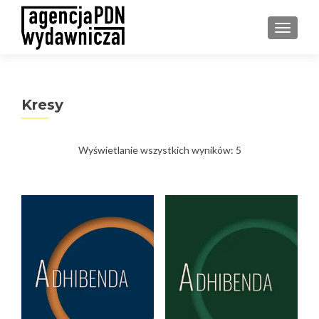
PRZEŁ
Kresy
Posortowane
Wyświetlanie wszystkich wyników: 5
według
najnowszych