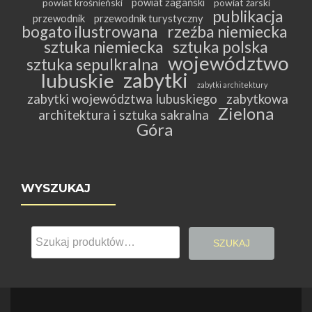
powiat żagański
powiat krośnieński
powiat żarski
publikacja
przewodnik
przewodnik turystyczny
bogato ilustrowana
rzeźba niemiecka
sztuka niemiecka
sztuka polska
województwo
sztuka sepulkralna
zabytki
lubuskie
zabytki architektury
zabytki województwa lubuskiego
zabytkowa
Zielona
architektura i sztuka sakralna
Góra
WYSZUKAJ
Szukaj:
SZUKAJ