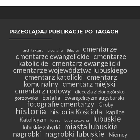
PRZEGLĄDAJ PUBLIKACJE PO TAGACH
cmentarze
biografia
architektura
Biłgoraj
cmentarze ewangelickie
cmentarze
katolickie
cmentarz ewangelicki
cmentarze województwa lubuskiego
cmentarz katolicki
cmentarz
komunalny
cmentarz miejski
cmentarz rodowy
diecezja zielonogórsko-
Epitafia
Ewangelicyzm augsburski
gorzowska
fotografie cmentarzy
Groby
historia
historia Kościoła
kaplice
lubuskie
Katolicyzm
Kresy
Lubelszczyzna
miasta lubuskie
lubuskie zabytki
nagrobki lubuskie
nagrobki
Niemcy