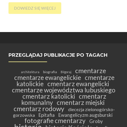
DOWIEDZ SIĘ WIĘCEJ
PRZEGLĄDAJ PUBLIKACJE PO TAGACH
cmentarze
biografia
architektura
Biłgoraj
cmentarze ewangelickie
cmentarze
katolickie
cmentarz ewangelicki
cmentarze województwa lubuskiego
cmentarz katolicki
cmentarz
komunalny
cmentarz miejski
cmentarz rodowy
diecezja zielonogórsko-
Epitafia
Ewangelicyzm augsburski
gorzowska
fotografie cmentarzy
Groby
historia