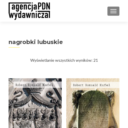
PRZEŁ
nagrobki lubuskie
Posortowane
Wyświetlanie wszystkich wyników: 21
według
najnowszych