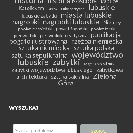
historia Kościoła
kaplice
lubuskie
Katolicyzm
Kresy
Lubelszczyzna
miasta lubuskie
lubuskie zabytki
nagrobki lubuskie
nagrobki
Niemcy
powiat żagański
powiat krośnieński
powiat żarski
publikacja
przewodnik
przewodnik turystyczny
bogato ilustrowana
rzeźba niemiecka
sztuka niemiecka
sztuka polska
województwo
sztuka sepulkralna
zabytki
lubuskie
zabytki architektury
zabytki województwa lubuskiego
zabytkowa
Zielona
architektura i sztuka sakralna
Góra
WYSZUKAJ
Szukaj:
SZUKAJ