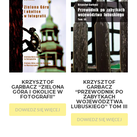
KRZYSZTOF
KRZYSZTOF
GARBACZ “ZIELONA
GARBACZ
GÓRA I OKOLICE W
“PRZEWODNIK PO
FOTOGRAFII”
ZABYTKACH
WOJEWÓDZTWA
LUBUSKIEGO” TOM III
DOWIEDZ SIĘ WIĘCEJ
DOWIEDZ SIĘ WIĘCEJ