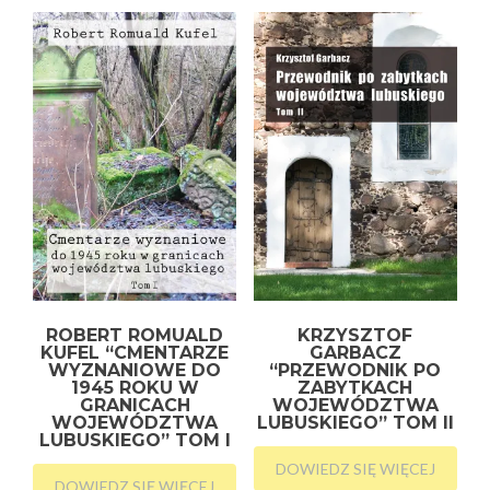
ROBERT ROMUALD
KRZYSZTOF
KUFEL “CMENTARZE
GARBACZ
WYZNANIOWE DO
“PRZEWODNIK PO
1945 ROKU W
ZABYTKACH
GRANICACH
WOJEWÓDZTWA
WOJEWÓDZTWA
LUBUSKIEGO” TOM II
LUBUSKIEGO” TOM I
DOWIEDZ SIĘ WIĘCEJ
DOWIEDZ SIĘ WIĘCEJ