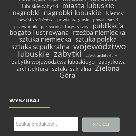
miasta lubuskie
lubuskie zabytki
nagrobki lubuskie
nagrobki
Niemcy
powiat żagański
powiat krośnieński
powiat żarski
publikacja
przewodnik
przewodnik turystyczny
bogato ilustrowana
rzeźba niemiecka
sztuka niemiecka
sztuka polska
województwo
sztuka sepulkralna
zabytki
lubuskie
zabytki architektury
zabytki województwa lubuskiego
zabytkowa
Zielona
architektura i sztuka sakralna
Góra
WYSZUKAJ
Szukaj:
SZUKAJ