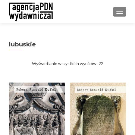
PRZEŁ
lubuskie
Posortowane
Wyświetlanie wszystkich wyników: 22
według
najnowszych