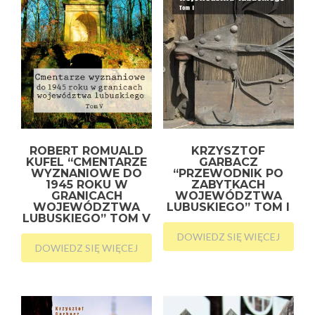
ROBERT ROMUALD
KRZYSZTOF
KUFEL “CMENTARZE
GARBACZ
WYZNANIOWE DO
“PRZEWODNIK PO
1945 ROKU W
ZABYTKACH
GRANICACH
WOJEWÓDZTWA
WOJEWÓDZTWA
LUBUSKIEGO” TOM I
LUBUSKIEGO” TOM V
DOWIEDZ SIĘ WIĘCEJ
DOWIEDZ SIĘ WIĘCEJ