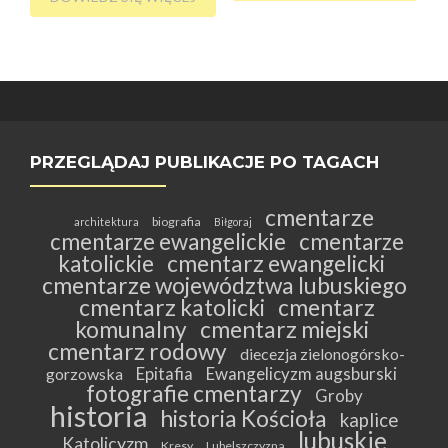
PRZEGLĄDAJ PUBLIKACJE PO TAGACH
cmentarze
biografia
architektura
Biłgoraj
cmentarze ewangelickie
cmentarze
katolickie
cmentarz ewangelicki
cmentarze województwa lubuskiego
cmentarz katolicki
cmentarz
komunalny
cmentarz miejski
cmentarz rodowy
diecezja zielonogórsko-
Epitafia
Ewangelicyzm augsburski
gorzowska
fotografie cmentarzy
Groby
historia
historia Kościoła
kaplice
lubuskie
Katolicyzm
Kresy
Lubelszczyzna