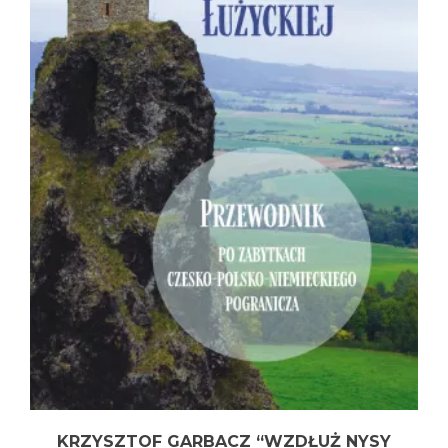
KRZYSZTOF GARBACZ “WZDŁUŻ NYSY