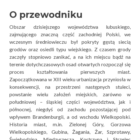
O przewodniku
Obszar dzisiejszego województwa lubuskiego,
zajmującego znaczną część zachodniej Polski, we
wczesnym średniowieczu był pokryty gęstą siecią
grodów oraz osiedli typu wiejskiego. Z czasem grody
zaczęły stopniowo zanikać, a na ich miejscu bądź na
terenie dotychczasowych osad otwartych rozpoczął się
proces kształtowania pierwszych miast.
Zapoczątkowana w XIII wieku urbanizacja przyniosła w
konsekwencji, na przestrzeni następnych stuleci,
powstanie wielu założeń miejskich, zarówno w
południowej – śląskiej części województwa, jak i
północnej, niegdyś od zachodu pozostającej pod
wpływem Brandenburgii, a od wschodu Wielkopolski.
Historia miast, m.in. Zielonej Góry, Gorzowa
Wielkopolskiego, Gubina, Żagania, Żar, Szprotawy,
Świebodzina, Międzyrzecza, Kostrzyna i Strzelec