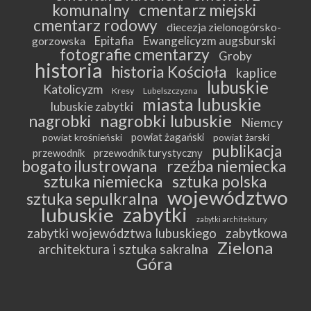
komunalny
cmentarz miejski
cmentarz rodowy
diecezja zielonogórsko-
Epitafia
Ewangelicyzm augsburski
gorzowska
fotografie cmentarzy
Groby
historia
historia Kościoła
kaplice
lubuskie
Katolicyzm
Kresy
Lubelszczyzna
miasta lubuskie
lubuskie zabytki
nagrobki lubuskie
nagrobki
Niemcy
powiat żagański
powiat krośnieński
powiat żarski
publikacja
przewodnik
przewodnik turystyczny
bogato ilustrowana
rzeźba niemiecka
sztuka niemiecka
sztuka polska
województwo
sztuka sepulkralna
zabytki
lubuskie
zabytki architektury
zabytki województwa lubuskiego
zabytkowa
Zielona
architektura i sztuka sakralna
Góra