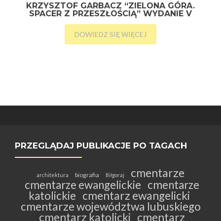
KRZYSZTOF GARBACZ “ZIELONA GÓRA.
SPACER Z PRZESZŁOŚCIĄ” WYDANIE V
DOWIEDZ SIĘ WIĘCEJ
PRZEGLĄDAJ PUBLIKACJE PO TAGACH
cmentarze
biografia
architektura
Biłgoraj
cmentarze ewangelickie
cmentarze
katolickie
cmentarz ewangelicki
cmentarze województwa lubuskiego
cmentarz katolicki
cmentarz