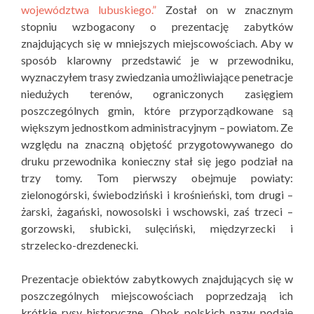
województwa lubuskiego.”
Został on w znacznym
stopniu wzbogacony o prezentację zabytków
znajdujących się w mniejszych miejscowościach. Aby w
sposób klarowny przedstawić je w przewodniku,
wyznaczyłem trasy zwiedzania umożliwiające penetracje
niedużych terenów, ograniczonych zasięgiem
poszczególnych gmin, które przyporządkowane są
większym jednostkom administracyjnym – powiatom. Ze
względu na znaczną objętość przygotowywanego do
druku przewodnika konieczny stał się jego podział na
trzy tomy. Tom pierwszy obejmuje powiaty:
zielonogórski, świebodziński i krośnieński, tom drugi –
żarski, żagański, nowosolski i wschowski, zaś trzeci –
gorzowski, słubicki, sulęciński, międzyrzecki i
strzelecko-drezdenecki.
Prezentacje obiektów zabytkowych znajdujących się w
poszczególnych miejscowościach poprzedzają ich
krótkie rysy historyczne. Obok polskich nazw podaję