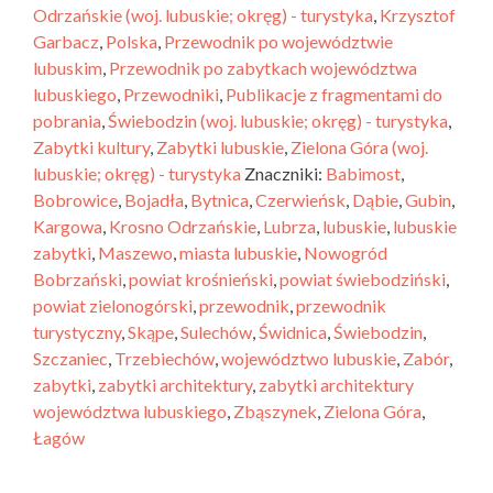
Odrzańskie (woj. lubuskie; okręg) - turystyka
,
Krzysztof
Garbacz
,
Polska
,
Przewodnik po województwie
lubuskim
,
Przewodnik po zabytkach województwa
lubuskiego
,
Przewodniki
,
Publikacje z fragmentami do
pobrania
,
Świebodzin (woj. lubuskie; okręg) - turystyka
,
Zabytki kultury
,
Zabytki lubuskie
,
Zielona Góra (woj.
lubuskie; okręg) - turystyka
Znaczniki:
Babimost
,
Bobrowice
,
Bojadła
,
Bytnica
,
Czerwieńsk
,
Dąbie
,
Gubin
,
Kargowa
,
Krosno Odrzańskie
,
Lubrza
,
lubuskie
,
lubuskie
zabytki
,
Maszewo
,
miasta lubuskie
,
Nowogród
Bobrzański
,
powiat krośnieński
,
powiat świebodziński
,
powiat zielonogórski
,
przewodnik
,
przewodnik
turystyczny
,
Skąpe
,
Sulechów
,
Świdnica
,
Świebodzin
,
Szczaniec
,
Trzebiechów
,
województwo lubuskie
,
Zabór
,
zabytki
,
zabytki architektury
,
zabytki architektury
województwa lubuskiego
,
Zbąszynek
,
Zielona Góra
,
Łagów