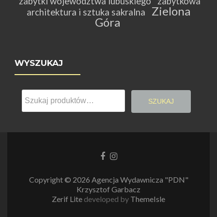
zabytki województwa lubuskiego
zabytkowa
Zielona
architektura i sztuka sakralna
Góra
WYSZUKAJ
Szukaj:
SZUKAJ
Link
Link
do
do
Facebooka
Instagrama
Copyright © 2026 Agencja Wydawnicza "PDN"
Krzysztof Garbacz
Zerif Lite
developed by
ThemeIsle