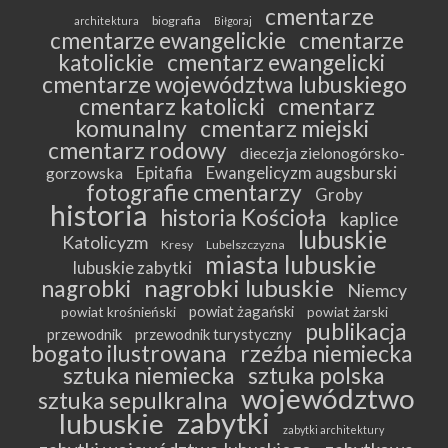
cmentarze
biografia
architektura
Biłgoraj
cmentarze ewangelickie
cmentarze
katolickie
cmentarz ewangelicki
cmentarze województwa lubuskiego
cmentarz katolicki
cmentarz
komunalny
cmentarz miejski
cmentarz rodowy
diecezja zielonogórsko-
Epitafia
Ewangelicyzm augsburski
gorzowska
fotografie cmentarzy
Groby
historia
historia Kościoła
kaplice
lubuskie
Katolicyzm
Kresy
Lubelszczyzna
miasta lubuskie
lubuskie zabytki
nagrobki lubuskie
nagrobki
Niemcy
powiat żagański
powiat krośnieński
powiat żarski
publikacja
przewodnik
przewodnik turystyczny
bogato ilustrowana
rzeźba niemiecka
sztuka niemiecka
sztuka polska
województwo
sztuka sepulkralna
zabytki
lubuskie
zabytki architektury