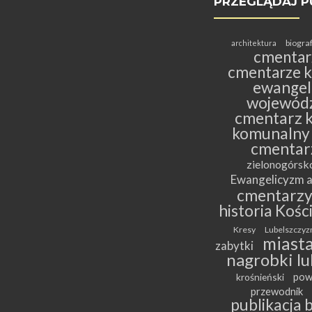
PRZEGLĄDAJ P
biogra
architektura
cmentar
cmentarze k
ewangeli
wojewódz
cmentarz k
komunalny
cmentar
zielonogórs
Ewangelicyzm a
cmentarz
historia Kośc
Kresy
Lubelszczyz
miasta
zabytki
nagrobki lu
pow
krośnieński
przewodnik
publikacja 