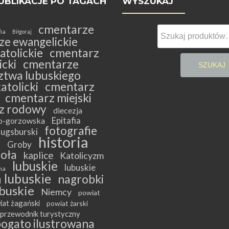
UBLIKACJE PO TAGACH
WYSZUKAJ
cmentarze
Szukaj:
fia
Biłgoraj
ze ewangelickie
atolickie
cmentarz
cki
cmentarze
SZUKAJ
twa lubuskiego
atolicki
cmentarz
cmentarz miejski
z rodowy
diecezja
Epitafia
ko-gorzowska
fotografie
ugsburski
historia
y
Groby
ioła
kaplice
Katolicyzm
lubuskie
lubuskie
na
 lubuskie
nagrobki
buskie
Niemcy
powiat
iat żagański
powiat żarski
przewodnik turystyczny
bogato ilustrowana