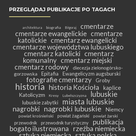
PRZEGLĄDAJ PUBLIKACJE PO TAGACH
cmentarze
biografia
architektura
Biłgoraj
cmentarze ewangelickie
cmentarze
katolickie
cmentarz ewangelicki
cmentarze województwa lubuskiego
cmentarz katolicki
cmentarz
komunalny
cmentarz miejski
cmentarz rodowy
diecezja zielonogórsko-
Epitafia
Ewangelicyzm augsburski
gorzowska
fotografie cmentarzy
Groby
historia
historia Kościoła
kaplice
lubuskie
Katolicyzm
Kresy
Lubelszczyzna
miasta lubuskie
lubuskie zabytki
nagrobki lubuskie
nagrobki
Niemcy
powiat żagański
powiat krośnieński
powiat żarski
publikacja
przewodnik
przewodnik turystyczny
bogato ilustrowana
rzeźba niemiecka
sztuka niemiecka
sztuka polska