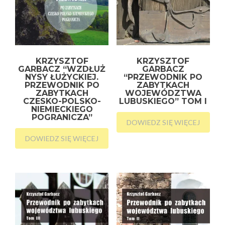
KRZYSZTOF
KRZYSZTOF
GARBACZ “WZDŁUŻ
GARBACZ
NYSY ŁUŻYCKIEJ.
“PRZEWODNIK PO
PRZEWODNIK PO
ZABYTKACH
ZABYTKACH
WOJEWÓDZTWA
CZESKO-POLSKO-
LUBUSKIEGO” TOM I
NIEMIECKIEGO
POGRANICZA”
DOWIEDZ SIĘ WIĘCEJ
DOWIEDZ SIĘ WIĘCEJ