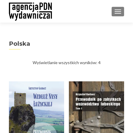
PRZEŁ
Polska
Posortowane
Wyświetlanie wszystkich wyników: 4
według
najnowszych