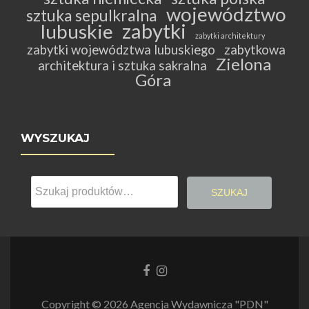
województwo
sztuka sepulkralna
zabytki
lubuskie
zabytki architektury
zabytki województwa lubuskiego
zabytkowa
Zielona
architektura i sztuka sakralna
Góra
WYSZUKAJ
Szukaj:
SZUKAJ
Link
Link
do
do
Facebooka
Instagrama
Copyright © 2026 Agencja Wydawnicza "PDN"