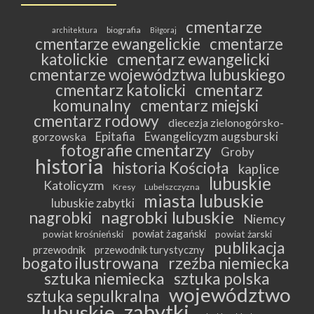
cmentarze
biografia
architektura
Biłgoraj
cmentarze ewangelickie
cmentarze
katolickie
cmentarz ewangelicki
cmentarze województwa lubuskiego
cmentarz katolicki
cmentarz
komunalny
cmentarz miejski
cmentarz rodowy
diecezja zielonogórsko-
Epitafia
Ewangelicyzm augsburski
gorzowska
fotografie cmentarzy
Groby
historia
historia Kościoła
kaplice
lubuskie
Katolicyzm
Kresy
Lubelszczyzna
miasta lubuskie
lubuskie zabytki
nagrobki lubuskie
nagrobki
Niemcy
powiat żagański
powiat krośnieński
powiat żarski
publikacja
przewodnik
przewodnik turystyczny
bogato ilustrowana
rzeźba niemiecka
sztuka niemiecka
sztuka polska
województwo
sztuka sepulkralna
zabytki
lubuskie