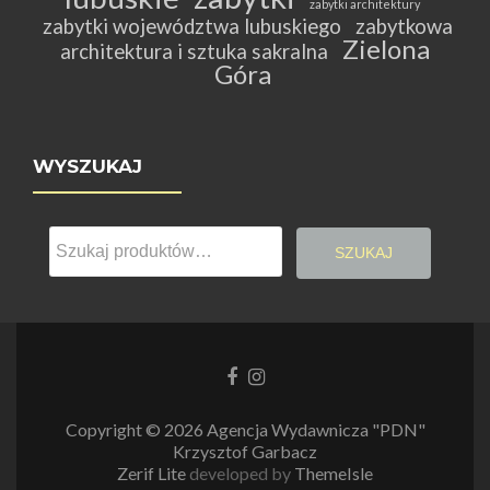
zabytki architektury
zabytki województwa lubuskiego
zabytkowa
Zielona
architektura i sztuka sakralna
Góra
WYSZUKAJ
Szukaj:
SZUKAJ
Link
Link
do
do
Facebooka
Instagrama
Copyright © 2026 Agencja Wydawnicza "PDN"
Krzysztof Garbacz
Zerif Lite
developed by
ThemeIsle