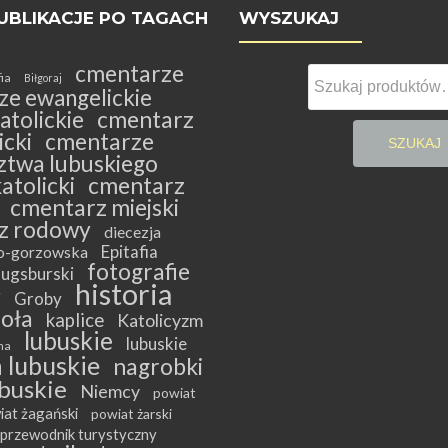
UBLIKACJE PO TAGACH
WYSZUKAJ
cmentarze
Szukaj:
fia
Biłgoraj
ze ewangelickie
atolickie
cmentarz
cki
cmentarze
SZUKAJ
twa lubuskiego
atolicki
cmentarz
cmentarz miejski
z rodowy
diecezja
Epitafia
ko-gorzowska
fotografie
ugsburski
historia
y
Groby
ioła
kaplice
Katolicyzm
lubuskie
lubuskie
na
 lubuskie
nagrobki
buskie
Niemcy
powiat
iat żagański
powiat żarski
przewodnik turystyczny