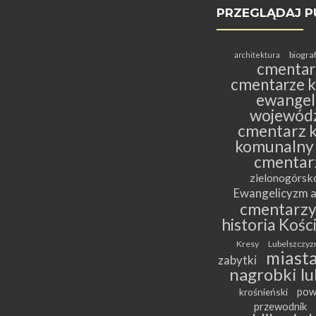
PRZEGLĄDAJ P
biogra
architektura
cmentar
cmentarze k
ewangeli
wojewódz
cmentarz k
komunalny
cmentar
zielonogórs
Ewangelicyzm a
cmentarz
historia Kośc
Kresy
Lubelszczyz
miasta
zabytki
nagrobki lu
pow
krośnieński
przewodnik