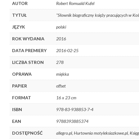
AUTOR
Robert Romuald Kufel
TYTUŁ
"Słownik biograficzny księży pracujących w K
JĘZYK
polski
ROK WYDANIA
2016
DATA PREMIERY
2016-02-25
LICZBA STRON
278
OPRAWA
miękka
PAPIER
offset
FORMAT
16 x 23 cm
ISBN
978-83-938853-7-4
EAN
9788393885374
DOSTĘPNOŚĆ
allegro.pl, Hurtownia motyleksiazkowe.pl, Księ