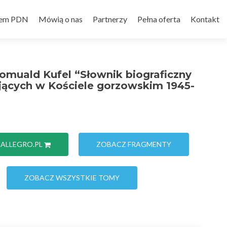
em PDN
Mówią o nas
Partnerzy
Pełna oferta
Kontakt
omuald Kufel “Słownik biograficzny
ujących w Kościele gorzowskim 1945-
 ALLEGRO.PL
ZOBACZ FRAGMENTY
ZOBACZ WSZYSTKIE TOMY