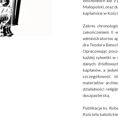
Wschodnich lub z 
Małopolski, oraz d
kapłańskie w Kości
Zakres chronologi
zakończeniem II w
administratorów a
dra Teodora Bensch
Opracowując poszc
każdej sylwetki w 
danych źródłowych
kapłanów, a jedyn
szczegółowość b
materiałów archiw
działalności reli
duszpasterską.
Publikacja ks. Robe
Kościoła katolicki