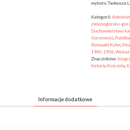
wyboru Tadeusza Li
Kategorii:
Administ
zielonogórsko-gor
Duchowieństwo kat
Gorzowski
,
Publika
Romuald Kufel
,
Sło
1945-1956
,
Wykaz 
Znaczników:
biogra
historia Kościoła
,
K
Informacje dodatkowe