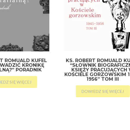
RT ROMUALD KUFEL
KS. ROBERT ROMUALD K
OWADZIĆ KRONIKĘ
“SŁOWNIK BIOGRAFICZ
LNĄ?” PORADNIK
KSIĘŻY PRACUJĄCYCH
KOŚCIELE GORZOWSKIM 1
1956” TOM III
EDZ SIĘ WIĘCEJ
DOWIEDZ SIĘ WIĘCEJ