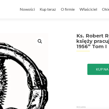
Przejdź
do
Nowości
Kup teraz
O firmie
Właściciel
Oki
treści
Ks. Robert R
księży prac
1956” Tom I
KUP NA