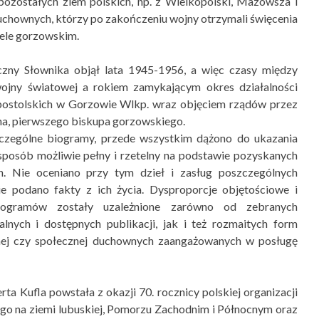
pozostałych ziem polskich, np. z Wielkopolski, Mazowsza i
uchownych, którzy po zakończeniu wojny otrzymali święcenia
ele gorzowskim.
czny Słownika objął lata 1945-1956, a więc czasy między
ojny światowej a rokiem zamykającym okres działalności
postolskich w Gorzowie Wlkp. wraz objęciem rządów przez
a, pierwszego biskupa gorzowskiego.
zególne biogramy, przede wszystkim dążono do ukazania
sposób możliwie pełny i rzetelny na podstawie pozyskanych
. Nie oceniano przy tym dzieł i zasług poszczególnych
ie podano fakty z ich życia. Dysproporcje objętościowe i
iogramów zostały uzależnione zarówno od zebranych
alnych i dostępnych publikacji, jak i też rozmaitych form
gijnej czy społecznej duchownych zaangażowanych w posługę
rta Kufla powstała z okazji 70. rocznicy polskiej organizacji
ego na ziemi lubuskiej, Pomorzu Zachodnim i Północnym oraz