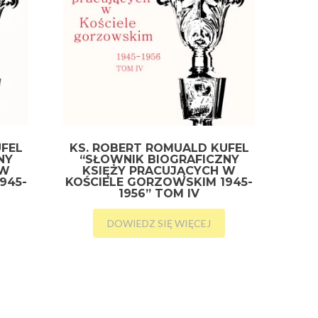
UFEL
KS. ROBERT ROMUALD KUFEL
NY
“SŁOWNIK BIOGRAFICZNY
 W
KSIĘŻY PRACUJĄCYCH W
945-
KOŚCIELE GORZOWSKIM 1945-
1956” TOM IV
DOWIEDZ SIĘ WIĘCEJ