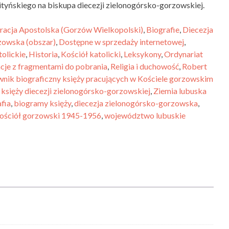
tyńskiego na biskupa diecezji zielonogórsko-gorzowskiej.
racja Apostolska (Gorzów Wielkopolski)
,
Biografie
,
Diecezja
zowska (obszar)
,
Dostępne w sprzedaży internetowej
,
olickie
,
Historia
,
Kościół katolicki
,
Leksykony
,
Ordynariat
cje z fragmentami do pobrania
,
Religia i duchowość
,
Robert
wnik biograficzny księży pracujących w Kościele gorzowskim
księży diecezji zielonogórsko-gorzowskiej
,
Ziemia lubuska
fia
,
biogramy księży
,
diecezja zielonogórsko-gorzowska
,
ościół gorzowski 1945-1956
,
województwo lubuskie