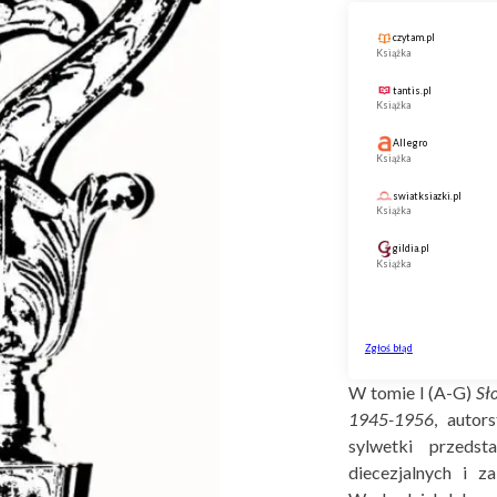
W tomie I (A-G)
Sł
1945-1956
, auto
sylwetki przedst
diecezjalnych i z