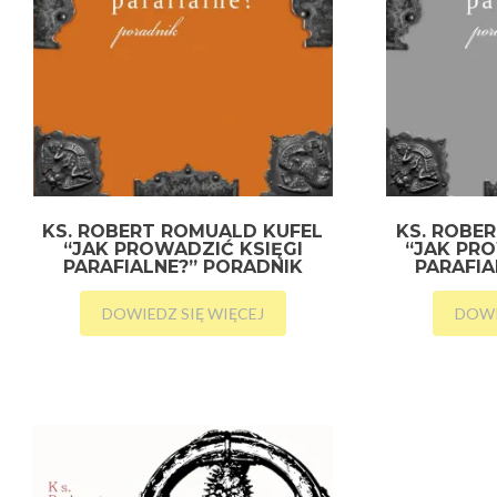
KS. ROBERT ROMUALD KUFEL
KS. ROBE
“JAK PROWADZIĆ KSIĘGI
“JAK PR
PARAFIALNE?” PORADNIK
PARAFIA
DOWIEDZ SIĘ WIĘCEJ
DOWI