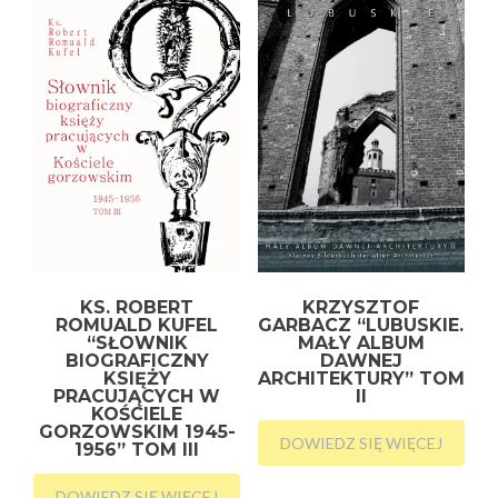
KS. ROBERT
KRZYSZTOF
ROMUALD KUFEL
GARBACZ “LUBUSKIE.
“SŁOWNIK
MAŁY ALBUM
BIOGRAFICZNY
DAWNEJ
KSIĘŻY
ARCHITEKTURY” TOM
PRACUJĄCYCH W
II
KOŚCIELE
GORZOWSKIM 1945-
DOWIEDZ SIĘ WIĘCEJ
1956” TOM III
DOWIEDZ SIĘ WIĘCEJ