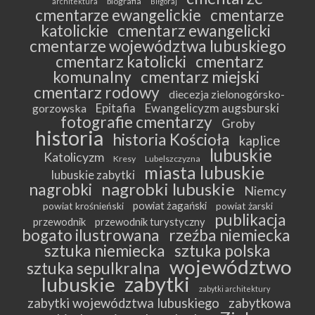
biografia
architektura
Biłgoraj
cmentarze ewangelickie
cmentarze
katolickie
cmentarz ewangelicki
cmentarze województwa lubuskiego
cmentarz katolicki
cmentarz
komunalny
cmentarz miejski
cmentarz rodowy
diecezja zielonogórsko-
Epitafia
Ewangelicyzm augsburski
gorzowska
fotografie cmentarzy
Groby
historia
historia Kościoła
kaplice
lubuskie
Katolicyzm
Kresy
Lubelszczyzna
miasta lubuskie
lubuskie zabytki
nagrobki lubuskie
nagrobki
Niemcy
powiat żagański
powiat krośnieński
powiat żarski
publikacja
przewodnik
przewodnik turystyczny
bogato ilustrowana
rzeźba niemiecka
sztuka niemiecka
sztuka polska
województwo
sztuka sepulkralna
zabytki
lubuskie
zabytki architektury
zabytki województwa lubuskiego
zabytkowa