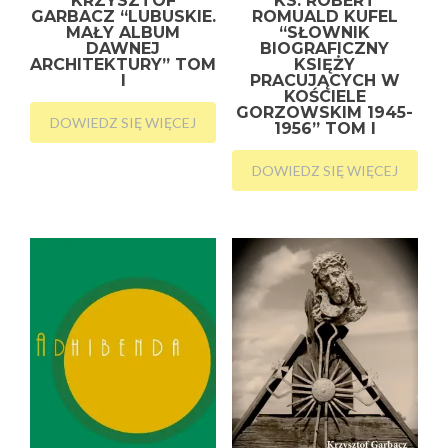
KRZYSZTOF
KS. ROBERT
GARBACZ “LUBUSKIE.
ROMUALD KUFEL
MAŁY ALBUM
“SŁOWNIK
DAWNEJ
BIOGRAFICZNY
ARCHITEKTURY” TOM
KSIĘŻY
I
PRACUJĄCYCH W
KOŚCIELE
GORZOWSKIM 1945-
DOWIEDZ SIĘ WIĘCEJ
1956” TOM I
DOWIEDZ SIĘ WIĘCEJ