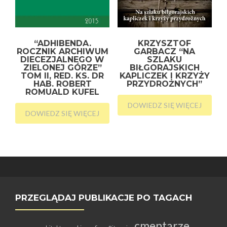
“ADHIBENDA.
KRZYSZTOF
ROCZNIK ARCHIWUM
GARBACZ “NA
DIECEZJALNEGO W
SZLAKU
ZIELONEJ GÓRZE”
BIŁGORAJSKICH
TOM II, RED. KS. DR
KAPLICZEK I KRZYŻY
HAB. ROBERT
PRZYDROŻNYCH”
ROMUALD KUFEL
DOWIEDZ SIĘ WIĘCEJ
DOWIEDZ SIĘ WIĘCEJ
PRZEGLĄDAJ PUBLIKACJE PO TAGACH
cmentarze