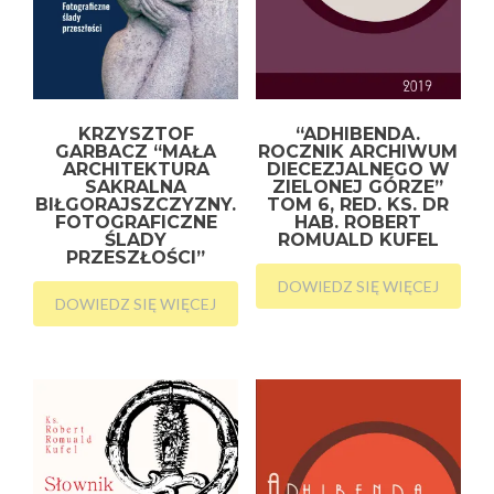
KRZYSZTOF
“ADHIBENDA.
GARBACZ “MAŁA
ROCZNIK ARCHIWUM
ARCHITEKTURA
DIECEZJALNEGO W
SAKRALNA
ZIELONEJ GÓRZE”
BIŁGORAJSZCZYZNY.
TOM 6, RED. KS. DR
FOTOGRAFICZNE
HAB. ROBERT
ŚLADY
ROMUALD KUFEL
PRZESZŁOŚCI”
DOWIEDZ SIĘ WIĘCEJ
DOWIEDZ SIĘ WIĘCEJ