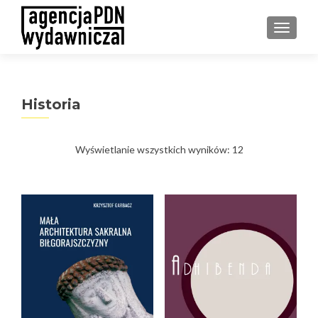
PRZEŁ
Historia
Posortowane
Wyświetlanie wszystkich wyników: 12
według
najnowszych