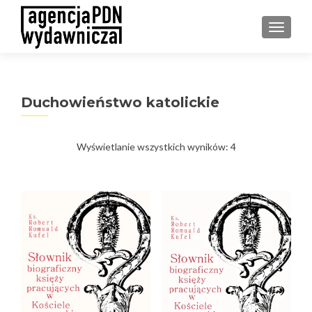
PRZEŁ
Duchowieństwo katolickie
Posortowane
Wyświetlanie wszystkich wyników: 4
według
najnowszych