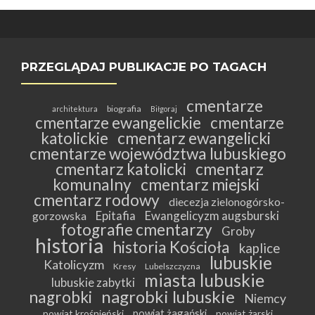
PRZEGLĄDAJ PUBLIKACJE PO TAGACH
cmentarze
biografia
architektura
Biłgoraj
cmentarze ewangelickie
cmentarze
katolickie
cmentarz ewangelicki
cmentarze województwa lubuskiego
cmentarz katolicki
cmentarz
komunalny
cmentarz miejski
cmentarz rodowy
diecezja zielonogórsko-
Epitafia
Ewangelicyzm augsburski
gorzowska
fotografie cmentarzy
Groby
historia
historia Kościoła
kaplice
lubuskie
Katolicyzm
Kresy
Lubelszczyzna
miasta lubuskie
lubuskie zabytki
nagrobki lubuskie
nagrobki
Niemcy
powiat żagański
powiat krośnieński
powiat żarski