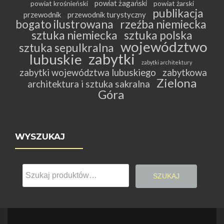
powiat żagański
powiat krośnieński
powiat żarski
publikacja
przewodnik
przewodnik turystyczny
bogato ilustrowana
rzeźba niemiecka
sztuka niemiecka
sztuka polska
województwo
sztuka sepulkralna
zabytki
lubuskie
zabytki architektury
zabytki województwa lubuskiego
zabytkowa
Zielona
architektura i sztuka sakralna
Góra
WYSZUKAJ
Szukaj:
SZUKAJ