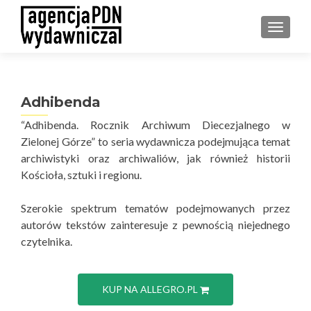
PRZEŁ
Adhibenda
“Adhibenda. Rocznik Archiwum Diecezjalnego w
Zielonej Górze” to seria wydawnicza podejmująca temat
archiwistyki oraz archiwaliów, jak również historii
Kościoła, sztuki i regionu.
Szerokie spektrum tematów podejmowanych przez
autorów tekstów zainteresuje z pewnością niejednego
czytelnika.
KUP NA ALLEGRO.PL