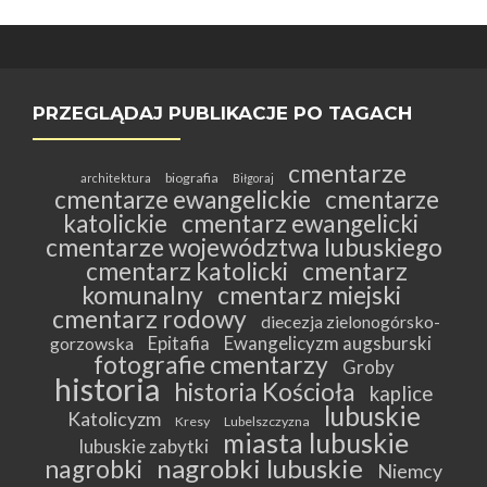
PRZEGLĄDAJ PUBLIKACJE PO TAGACH
cmentarze
biografia
architektura
Biłgoraj
cmentarze ewangelickie
cmentarze
katolickie
cmentarz ewangelicki
cmentarze województwa lubuskiego
cmentarz katolicki
cmentarz
komunalny
cmentarz miejski
cmentarz rodowy
diecezja zielonogórsko-
Epitafia
Ewangelicyzm augsburski
gorzowska
fotografie cmentarzy
Groby
historia
historia Kościoła
kaplice
lubuskie
Katolicyzm
Kresy
Lubelszczyzna
miasta lubuskie
lubuskie zabytki
nagrobki lubuskie
nagrobki
Niemcy