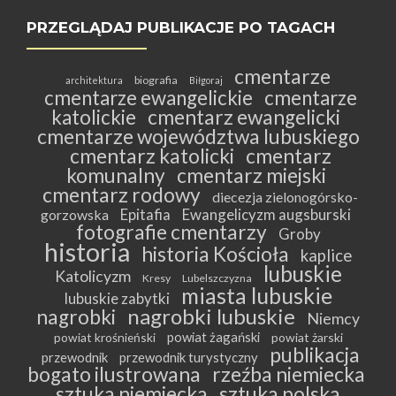
PRZEGLĄDAJ PUBLIKACJE PO TAGACH
cmentarze
biografia
architektura
Biłgoraj
cmentarze ewangelickie
cmentarze
katolickie
cmentarz ewangelicki
cmentarze województwa lubuskiego
cmentarz katolicki
cmentarz
komunalny
cmentarz miejski
cmentarz rodowy
diecezja zielonogórsko-
Epitafia
Ewangelicyzm augsburski
gorzowska
fotografie cmentarzy
Groby
historia
historia Kościoła
kaplice
lubuskie
Katolicyzm
Kresy
Lubelszczyzna
miasta lubuskie
lubuskie zabytki
nagrobki lubuskie
nagrobki
Niemcy
powiat żagański
powiat krośnieński
powiat żarski
publikacja
przewodnik
przewodnik turystyczny
bogato ilustrowana
rzeźba niemiecka
sztuka niemiecka
sztuka polska