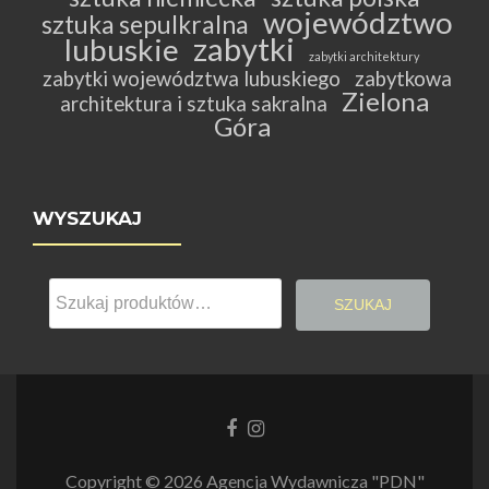
województwo
sztuka sepulkralna
zabytki
lubuskie
zabytki architektury
zabytki województwa lubuskiego
zabytkowa
Zielona
architektura i sztuka sakralna
Góra
WYSZUKAJ
Szukaj:
SZUKAJ
Link
Link
do
do
Facebooka
Instagrama
Copyright © 2026 Agencja Wydawnicza "PDN"