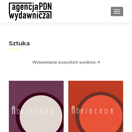
PRZEŁ
Sztuka
Posortowane
Wyświetlanie wszystkich wyników: 4
według
najnowszych