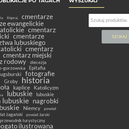
UBLIKACJE PO TAGACH
WYSZUKAJ
cmentarze
Szukaj:
fia
Biłgoraj
ze ewangelickie
atolickie
cmentarz
cki
cmentarze
SZUKAJ
twa lubuskiego
atolicki
cmentarz
cmentarz miejski
z rodowy
diecezja
Epitafia
ko-gorzowska
fotografie
ugsburski
historia
y
Groby
ioła
kaplice
Katolicyzm
lubuskie
lubuskie
na
 lubuskie
nagrobki
buskie
Niemcy
powiat
iat żagański
powiat żarski
przewodnik turystyczny
bogato ilustrowana