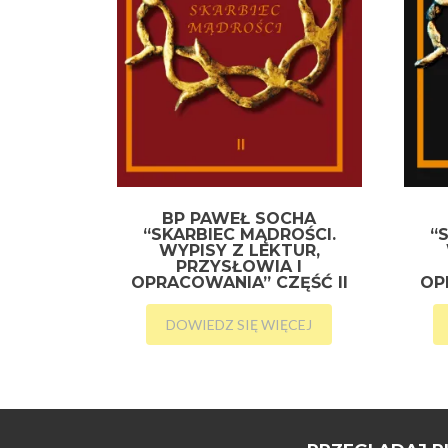
BP PAWEŁ SOCHA
“SKARBIEC MĄDROŚCI.
“
WYPISY Z LEKTUR,
PRZYSŁOWIA I
OPRACOWANIA” CZĘŚĆ II
OP
DOWIEDZ SIĘ WIĘCEJ