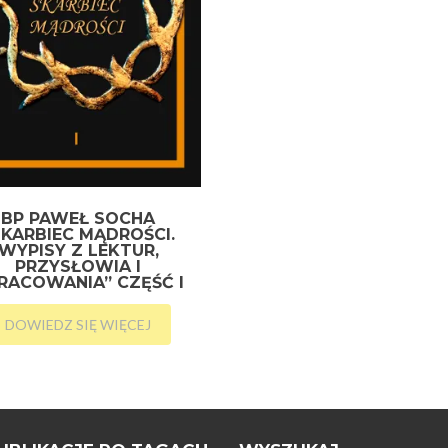
BP PAWEŁ SOCHA
SKARBIEC MĄDROŚCI.
WYPISY Z LEKTUR,
PRZYSŁOWIA I
RACOWANIA” CZĘŚĆ I
DOWIEDZ SIĘ WIĘCEJ