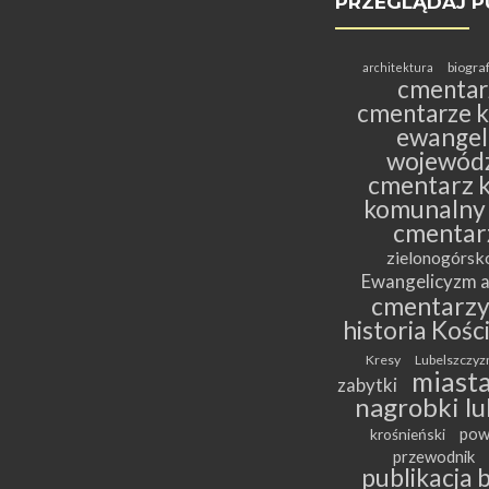
PRZEGLĄDAJ P
biogra
architektura
cmentar
cmentarze k
ewangeli
wojewódz
cmentarz k
komunalny
cmentar
zielonogórs
Ewangelicyzm a
cmentarz
historia Kośc
Kresy
Lubelszczyz
miasta
zabytki
nagrobki lu
pow
krośnieński
przewodnik
publikacja 