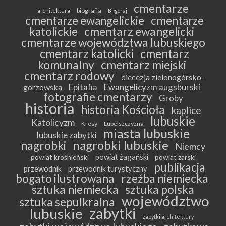
cmentarze
biografia
architektura
Biłgoraj
cmentarze ewangelickie
cmentarze
katolickie
cmentarz ewangelicki
cmentarze województwa lubuskiego
cmentarz katolicki
cmentarz
komunalny
cmentarz miejski
cmentarz rodowy
diecezja zielonogórsko-
Epitafia
Ewangelicyzm augsburski
gorzowska
fotografie cmentarzy
Groby
historia
historia Kościoła
kaplice
lubuskie
Katolicyzm
Kresy
Lubelszczyzna
miasta lubuskie
lubuskie zabytki
nagrobki lubuskie
nagrobki
Niemcy
powiat żagański
powiat krośnieński
powiat żarski
publikacja
przewodnik
przewodnik turystyczny
bogato ilustrowana
rzeźba niemiecka
sztuka niemiecka
sztuka polska
województwo
sztuka sepulkralna
zabytki
lubuskie
zabytki architektury