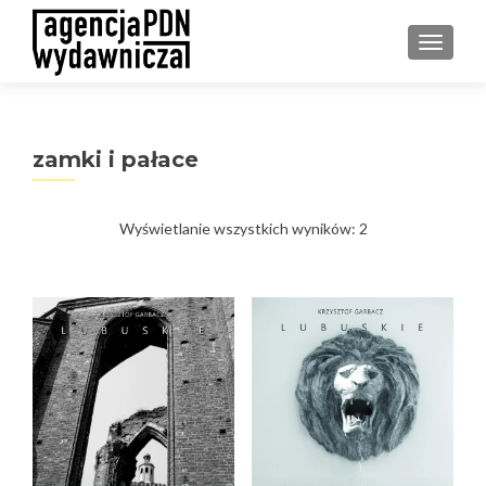
PRZEŁ
zamki i pałace
Posortowane
Wyświetlanie wszystkich wyników: 2
według
najnowszych