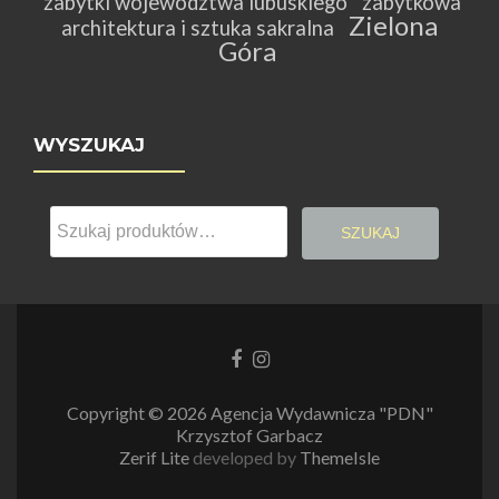
zabytki województwa lubuskiego
zabytkowa
Zielona
architektura i sztuka sakralna
Góra
WYSZUKAJ
Szukaj:
SZUKAJ
Link
Link
do
do
Facebooka
Instagrama
Copyright © 2026 Agencja Wydawnicza "PDN"
Krzysztof Garbacz
Zerif Lite
developed by
ThemeIsle