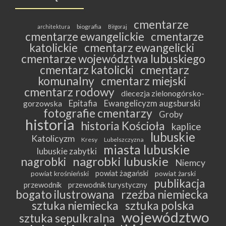
cmentarze
biografia
architektura
Biłgoraj
cmentarze ewangelickie
cmentarze
katolickie
cmentarz ewangelicki
cmentarze województwa lubuskiego
cmentarz katolicki
cmentarz
komunalny
cmentarz miejski
cmentarz rodowy
diecezja zielonogórsko-
Epitafia
Ewangelicyzm augsburski
gorzowska
fotografie cmentarzy
Groby
historia
historia Kościoła
kaplice
lubuskie
Katolicyzm
Kresy
Lubelszczyzna
miasta lubuskie
lubuskie zabytki
nagrobki lubuskie
nagrobki
Niemcy
powiat żagański
powiat krośnieński
powiat żarski
publikacja
przewodnik
przewodnik turystyczny
bogato ilustrowana
rzeźba niemiecka
sztuka niemiecka
sztuka polska
województwo
sztuka sepulkralna