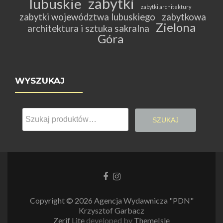
zabytki
lubuskie
zabytki architektury
zabytki województwa lubuskiego
zabytkowa
Zielona
architektura i sztuka sakralna
Góra
WYSZUKAJ
Szukaj:
SZUKAJ
Link
Link
do
do
Facebooka
Instagrama
Copyright © 2026 Agencja Wydawnicza "PDN"
Krzysztof Garbacz
Zerif Lite
developed by
ThemeIsle