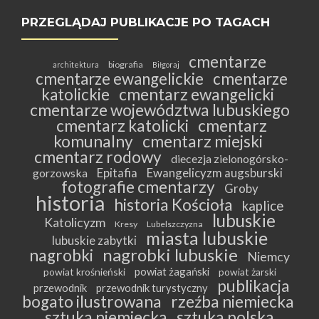
PRZEGLĄDAJ PUBLIKACJE PO TAGACH
cmentarze
biografia
architektura
Biłgoraj
cmentarze ewangelickie
cmentarze
katolickie
cmentarz ewangelicki
cmentarze województwa lubuskiego
cmentarz katolicki
cmentarz
komunalny
cmentarz miejski
cmentarz rodowy
diecezja zielonogórsko-
Epitafia
Ewangelicyzm augsburski
gorzowska
fotografie cmentarzy
Groby
historia
historia Kościoła
kaplice
lubuskie
Katolicyzm
Kresy
Lubelszczyzna
miasta lubuskie
lubuskie zabytki
nagrobki lubuskie
nagrobki
Niemcy
powiat żagański
powiat krośnieński
powiat żarski
publikacja
przewodnik
przewodnik turystyczny
bogato ilustrowana
rzeźba niemiecka
sztuka niemiecka
sztuka polska