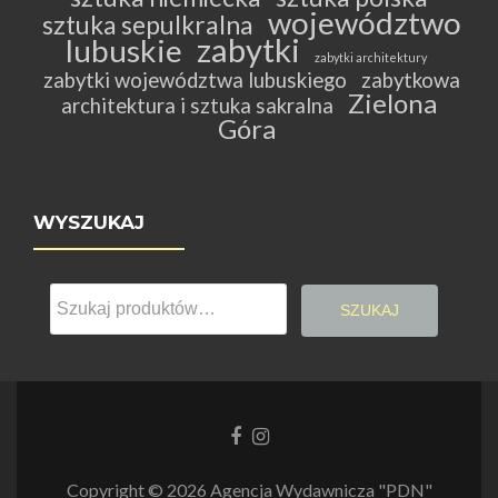
województwo
sztuka sepulkralna
zabytki
lubuskie
zabytki architektury
zabytki województwa lubuskiego
zabytkowa
Zielona
architektura i sztuka sakralna
Góra
WYSZUKAJ
Szukaj:
SZUKAJ
Link
Link
do
do
Facebooka
Instagrama
Copyright © 2026 Agencja Wydawnicza "PDN"