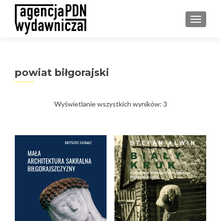
PRZEŁ
powiat biłgorajski
Posortowane
Wyświetlanie wszystkich wyników: 3
według
najnowszych