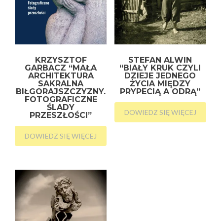
KRZYSZTOF
STEFAN ALWIN
GARBACZ “MAŁA
“BIAŁY KRUK CZYLI
ARCHITEKTURA
DZIEJE JEDNEGO
SAKRALNA
ŻYCIA MIĘDZY
BIŁGORAJSZCZYZNY.
PRYPECIĄ A ODRĄ”
FOTOGRAFICZNE
ŚLADY
DOWIEDZ SIĘ WIĘCEJ
PRZESZŁOŚCI”
DOWIEDZ SIĘ WIĘCEJ