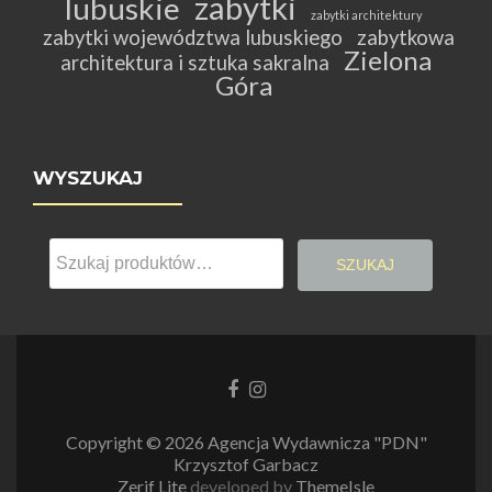
zabytki
lubuskie
zabytki architektury
zabytki województwa lubuskiego
zabytkowa
Zielona
architektura i sztuka sakralna
Góra
WYSZUKAJ
Szukaj:
SZUKAJ
Link
Link
do
do
Facebooka
Instagrama
Copyright © 2026 Agencja Wydawnicza "PDN"
Krzysztof Garbacz
Zerif Lite
developed by
ThemeIsle