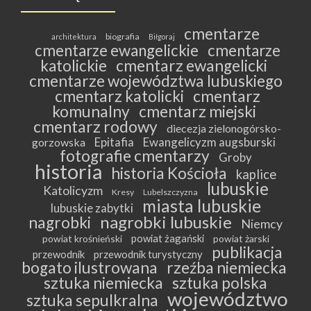
cmentarze
biografia
architektura
Biłgoraj
cmentarze ewangelickie
cmentarze
katolickie
cmentarz ewangelicki
cmentarze województwa lubuskiego
cmentarz katolicki
cmentarz
komunalny
cmentarz miejski
cmentarz rodowy
diecezja zielonogórsko-
Epitafia
Ewangelicyzm augsburski
gorzowska
fotografie cmentarzy
Groby
historia
historia Kościoła
kaplice
lubuskie
Katolicyzm
Kresy
Lubelszczyzna
miasta lubuskie
lubuskie zabytki
nagrobki lubuskie
nagrobki
Niemcy
powiat żagański
powiat krośnieński
powiat żarski
publikacja
przewodnik
przewodnik turystyczny
bogato ilustrowana
rzeźba niemiecka
sztuka niemiecka
sztuka polska
województwo
sztuka sepulkralna