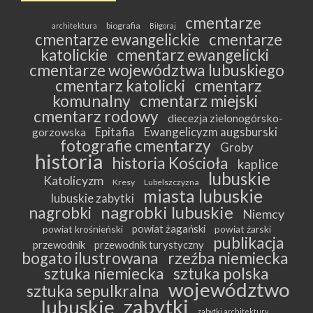
cmentarze
biografia
architektura
Biłgoraj
cmentarze ewangelickie
cmentarze
katolickie
cmentarz ewangelicki
cmentarze województwa lubuskiego
cmentarz katolicki
cmentarz
komunalny
cmentarz miejski
cmentarz rodowy
diecezja zielonogórsko-
Epitafia
Ewangelicyzm augsburski
gorzowska
fotografie cmentarzy
Groby
historia
historia Kościoła
kaplice
lubuskie
Katolicyzm
Kresy
Lubelszczyzna
miasta lubuskie
lubuskie zabytki
nagrobki lubuskie
nagrobki
Niemcy
powiat żagański
powiat krośnieński
powiat żarski
publikacja
przewodnik
przewodnik turystyczny
bogato ilustrowana
rzeźba niemiecka
sztuka niemiecka
sztuka polska
województwo
sztuka sepulkralna
zabytki
lubuskie
zabytki architektury