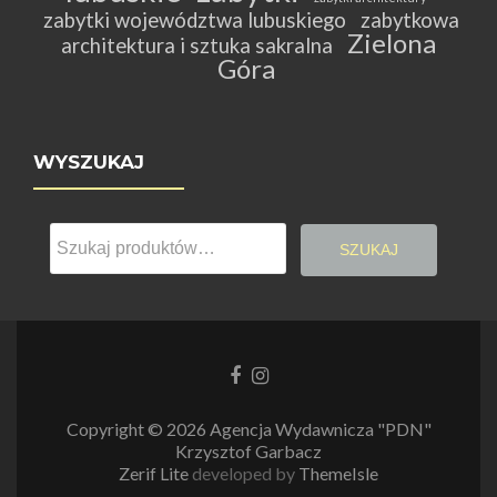
zabytki województwa lubuskiego
zabytkowa
Zielona
architektura i sztuka sakralna
Góra
WYSZUKAJ
Szukaj:
SZUKAJ
Link
Link
do
do
Facebooka
Instagrama
Copyright © 2026 Agencja Wydawnicza "PDN"
Krzysztof Garbacz
Zerif Lite
developed by
ThemeIsle