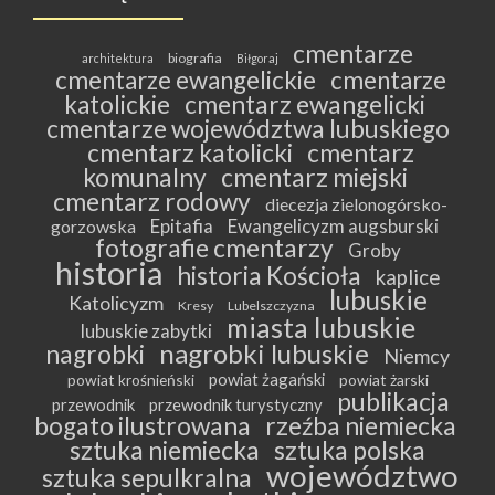
cmentarze
biografia
architektura
Biłgoraj
cmentarze ewangelickie
cmentarze
katolickie
cmentarz ewangelicki
cmentarze województwa lubuskiego
cmentarz katolicki
cmentarz
komunalny
cmentarz miejski
cmentarz rodowy
diecezja zielonogórsko-
Epitafia
Ewangelicyzm augsburski
gorzowska
fotografie cmentarzy
Groby
historia
historia Kościoła
kaplice
lubuskie
Katolicyzm
Kresy
Lubelszczyzna
miasta lubuskie
lubuskie zabytki
nagrobki lubuskie
nagrobki
Niemcy
powiat żagański
powiat krośnieński
powiat żarski
publikacja
przewodnik
przewodnik turystyczny
bogato ilustrowana
rzeźba niemiecka
sztuka niemiecka
sztuka polska
województwo
sztuka sepulkralna