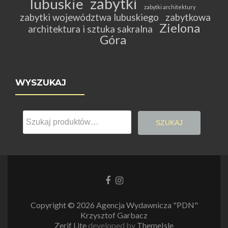
zabytki
lubuskie
zabytki architektury
zabytki województwa lubuskiego
zabytkowa
Zielona
architektura i sztuka sakralna
Góra
WYSZUKAJ
Szukaj:
SZUKAJ
Link
Link
do
do
Facebooka
Instagrama
Copyright © 2026 Agencja Wydawnicza "PDN"
Krzysztof Garbacz
Zerif Lite
developed by
ThemeIsle