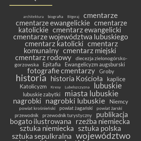
cmentarze
biografia
architektura
Biłgoraj
cmentarze ewangelickie
cmentarze
katolickie
cmentarz ewangelicki
cmentarze województwa lubuskiego
cmentarz katolicki
cmentarz
komunalny
cmentarz miejski
cmentarz rodowy
diecezja zielonogórsko-
Epitafia
Ewangelicyzm augsburski
gorzowska
fotografie cmentarzy
Groby
historia
historia Kościoła
kaplice
lubuskie
Katolicyzm
Kresy
Lubelszczyzna
miasta lubuskie
lubuskie zabytki
nagrobki lubuskie
nagrobki
Niemcy
powiat żagański
powiat krośnieński
powiat żarski
publikacja
przewodnik
przewodnik turystyczny
bogato ilustrowana
rzeźba niemiecka
sztuka niemiecka
sztuka polska
województwo
sztuka sepulkralna