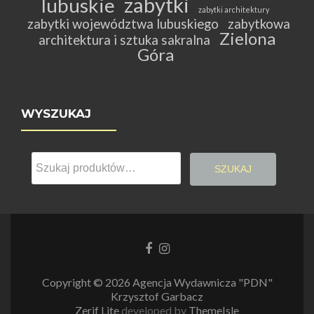
zabytki
lubuskie
zabytki architektury
zabytki województwa lubuskiego
zabytkowa
Zielona
architektura i sztuka sakralna
Góra
WYSZUKAJ
Szukaj:
SZUKAJ
Link
Link
do
do
Facebooka
Instagrama
Copyright © 2026 Agencja Wydawnicza "PDN"
Krzysztof Garbacz
Zerif Lite
developed by
ThemeIsle