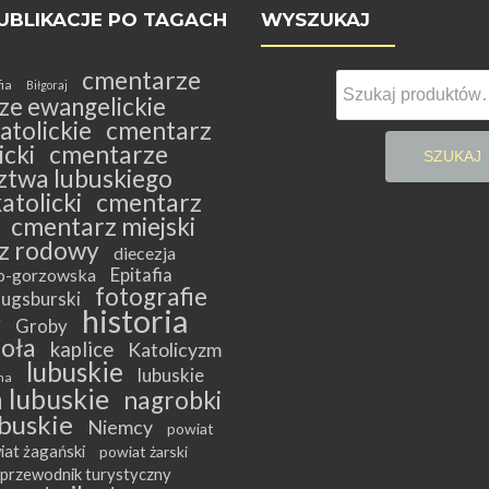
UBLIKACJE PO TAGACH
WYSZUKAJ
cmentarze
Szukaj:
fia
Biłgoraj
ze ewangelickie
atolickie
cmentarz
cki
cmentarze
SZUKAJ
twa lubuskiego
atolicki
cmentarz
cmentarz miejski
z rodowy
diecezja
Epitafia
ko-gorzowska
fotografie
ugsburski
historia
y
Groby
ioła
kaplice
Katolicyzm
lubuskie
lubuskie
na
 lubuskie
nagrobki
buskie
Niemcy
powiat
iat żagański
powiat żarski
przewodnik turystyczny