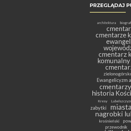
PRZEGLĄDAJ P
biogra
architektura
cmentar
cmentarze k
ewangeli
wojewódz
cmentarz k
komunalny
cmentar
zielonogórs
Ewangelicyzm a
cmentarz
historia Kośc
Kresy
Lubelszczyz
miasta
zabytki
nagrobki lu
pow
krośnieński
przewodnik