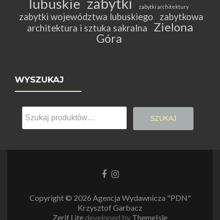
zabytki
lubuskie
zabytki architektury
zabytki województwa lubuskiego
zabytkowa
Zielona
architektura i sztuka sakralna
Góra
WYSZUKAJ
Szukaj:
SZUKAJ
Link
Link
do
do
Facebooka
Instagrama
Copyright © 2026 Agencja Wydawnicza "PDN"
Krzysztof Garbacz
Zerif Lite
developed by
ThemeIsle