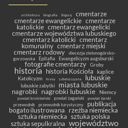
cmentarze
biografia
architektura
Biłgoraj
cmentarze ewangelickie
cmentarze
katolickie
cmentarz ewangelicki
cmentarze województwa lubuskiego
cmentarz katolicki
cmentarz
komunalny
cmentarz miejski
cmentarz rodowy
diecezja zielonogórsko-
Epitafia
Ewangelicyzm augsburski
gorzowska
fotografie cmentarzy
Groby
historia
historia Kościoła
kaplice
lubuskie
Katolicyzm
Kresy
Lubelszczyzna
miasta lubuskie
lubuskie zabytki
nagrobki lubuskie
nagrobki
Niemcy
powiat żagański
powiat krośnieński
powiat żarski
publikacja
przewodnik
przewodnik turystyczny
bogato ilustrowana
rzeźba niemiecka
sztuka niemiecka
sztuka polska
województwo
sztuka sepulkralna