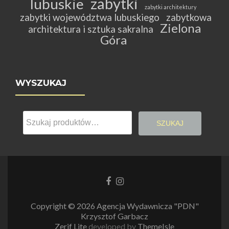
zabytki
lubuskie
zabytki architektury
zabytki województwa lubuskiego
zabytkowa
Zielona
architektura i sztuka sakralna
Góra
WYSZUKAJ
Szukaj:
SZUKAJ
Link
Link
do
do
Facebooka
Instagrama
Copyright © 2026 Agencja Wydawnicza "PDN"
Krzysztof Garbacz
Zerif Lite
developed by
ThemeIsle