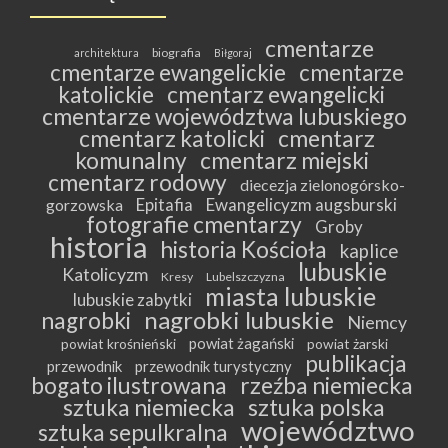
cmentarze
biografia
architektura
Biłgoraj
cmentarze ewangelickie
cmentarze
katolickie
cmentarz ewangelicki
cmentarze województwa lubuskiego
cmentarz katolicki
cmentarz
komunalny
cmentarz miejski
cmentarz rodowy
diecezja zielonogórsko-
Epitafia
Ewangelicyzm augsburski
gorzowska
fotografie cmentarzy
Groby
historia
historia Kościoła
kaplice
lubuskie
Katolicyzm
Kresy
Lubelszczyzna
miasta lubuskie
lubuskie zabytki
nagrobki lubuskie
nagrobki
Niemcy
powiat żagański
powiat krośnieński
powiat żarski
publikacja
przewodnik
przewodnik turystyczny
bogato ilustrowana
rzeźba niemiecka
sztuka niemiecka
sztuka polska
województwo
sztuka sepulkralna