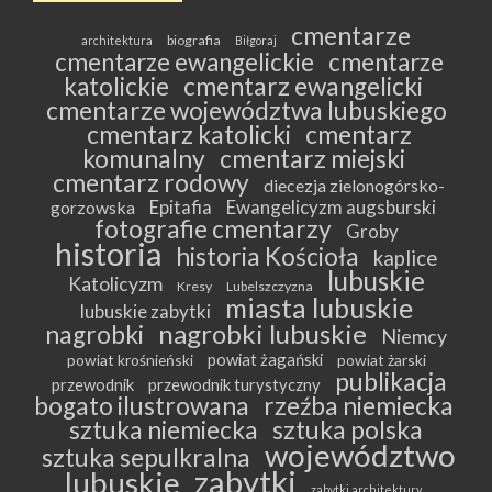
cmentarze
biografia
architektura
Biłgoraj
cmentarze ewangelickie
cmentarze
katolickie
cmentarz ewangelicki
cmentarze województwa lubuskiego
cmentarz katolicki
cmentarz
komunalny
cmentarz miejski
cmentarz rodowy
diecezja zielonogórsko-
Epitafia
Ewangelicyzm augsburski
gorzowska
fotografie cmentarzy
Groby
historia
historia Kościoła
kaplice
lubuskie
Katolicyzm
Kresy
Lubelszczyzna
miasta lubuskie
lubuskie zabytki
nagrobki lubuskie
nagrobki
Niemcy
powiat żagański
powiat krośnieński
powiat żarski
publikacja
przewodnik
przewodnik turystyczny
bogato ilustrowana
rzeźba niemiecka
sztuka niemiecka
sztuka polska
województwo
sztuka sepulkralna
zabytki
lubuskie
zabytki architektury