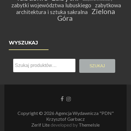
zabytki województwa lubuskiego
zabytkowa
Zielona
architektura i sztuka sakralna
Góra
WYSZUKAJ
Szukaj:
SZUKAJ
Link
Link
do
do
Facebooka
Instagrama
Copyright © 2026 Agencja Wydawnicza "PDN"
Krzysztof Garbacz
Zerif Lite
developed by
ThemeIsle