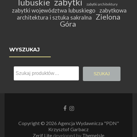
zabytki
lubuskie
zabytki architektury
zabytki województwa lubuskiego
zabytkowa
Zielona
architektura i sztuka sakralna
Góra
WYSZUKAJ
Szukaj:
SZUKAJ
Link
Link
do
do
Facebooka
Instagrama
Copyright © 2026 Agencja Wydawnicza "PDN"
Krzysztof Garbacz
Zerif Lite
developed by
ThemeIsle