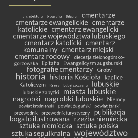
cmentarze
biografia
architektura
Biłgoraj
cmentarze ewangelickie
cmentarze
katolickie
cmentarz ewangelicki
cmentarze województwa lubuskiego
cmentarz katolicki
cmentarz
komunalny
cmentarz miejski
cmentarz rodowy
diecezja zielonogórsko-
Epitafia
Ewangelicyzm augsburski
gorzowska
fotografie cmentarzy
Groby
historia
historia Kościoła
kaplice
lubuskie
Katolicyzm
Kresy
Lubelszczyzna
miasta lubuskie
lubuskie zabytki
nagrobki lubuskie
nagrobki
Niemcy
powiat żagański
powiat krośnieński
powiat żarski
publikacja
przewodnik
przewodnik turystyczny
bogato ilustrowana
rzeźba niemiecka
sztuka niemiecka
sztuka polska
województwo
sztuka sepulkralna