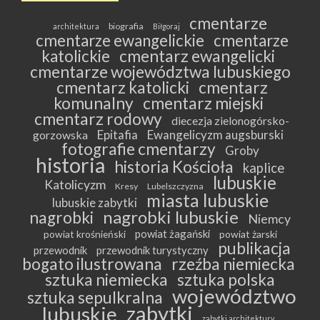
cmentarze
biografia
architektura
Biłgoraj
cmentarze ewangelickie
cmentarze
katolickie
cmentarz ewangelicki
cmentarze województwa lubuskiego
cmentarz katolicki
cmentarz
komunalny
cmentarz miejski
cmentarz rodowy
diecezja zielonogórsko-
Epitafia
Ewangelicyzm augsburski
gorzowska
fotografie cmentarzy
Groby
historia
historia Kościoła
kaplice
lubuskie
Katolicyzm
Kresy
Lubelszczyzna
miasta lubuskie
lubuskie zabytki
nagrobki lubuskie
nagrobki
Niemcy
powiat żagański
powiat krośnieński
powiat żarski
publikacja
przewodnik
przewodnik turystyczny
bogato ilustrowana
rzeźba niemiecka
sztuka niemiecka
sztuka polska
województwo
sztuka sepulkralna
zabytki
lubuskie
zabytki architektury