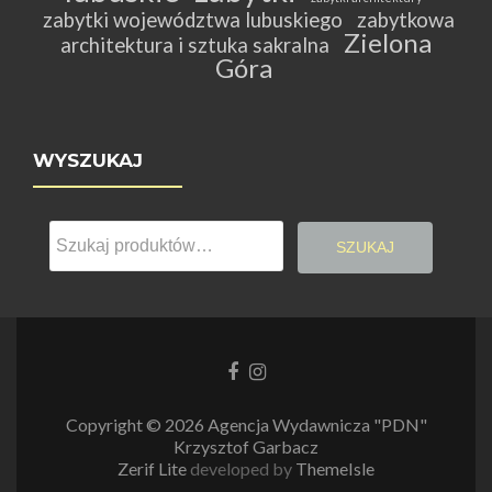
zabytki województwa lubuskiego
zabytkowa
Zielona
architektura i sztuka sakralna
Góra
WYSZUKAJ
Szukaj:
SZUKAJ
Link
Link
do
do
Facebooka
Instagrama
Copyright © 2026 Agencja Wydawnicza "PDN"
Krzysztof Garbacz
Zerif Lite
developed by
ThemeIsle