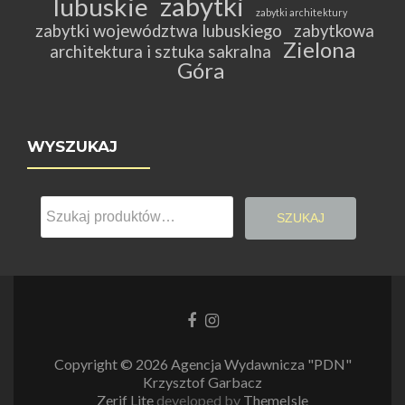
zabytki
lubuskie
zabytki architektury
zabytki województwa lubuskiego
zabytkowa
Zielona
architektura i sztuka sakralna
Góra
WYSZUKAJ
Szukaj:
SZUKAJ
Link
Link
do
do
Facebooka
Instagrama
Copyright © 2026 Agencja Wydawnicza "PDN"
Krzysztof Garbacz
Zerif Lite
developed by
ThemeIsle