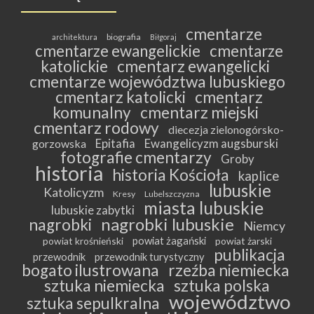
cmentarze
biografia
architektura
Biłgoraj
cmentarze ewangelickie
cmentarze
katolickie
cmentarz ewangelicki
cmentarze województwa lubuskiego
cmentarz katolicki
cmentarz
komunalny
cmentarz miejski
cmentarz rodowy
diecezja zielonogórsko-
Epitafia
Ewangelicyzm augsburski
gorzowska
fotografie cmentarzy
Groby
historia
historia Kościoła
kaplice
lubuskie
Katolicyzm
Kresy
Lubelszczyzna
miasta lubuskie
lubuskie zabytki
nagrobki lubuskie
nagrobki
Niemcy
powiat żagański
powiat krośnieński
powiat żarski
publikacja
przewodnik
przewodnik turystyczny
bogato ilustrowana
rzeźba niemiecka
sztuka niemiecka
sztuka polska
województwo
sztuka sepulkralna