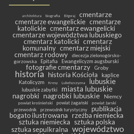
cmentarze
biografia
architektura
Biłgoraj
cmentarze ewangelickie
cmentarze
katolickie
cmentarz ewangelicki
cmentarze województwa lubuskiego
cmentarz katolicki
cmentarz
komunalny
cmentarz miejski
cmentarz rodowy
diecezja zielonogórsko-
Epitafia
Ewangelicyzm augsburski
gorzowska
fotografie cmentarzy
Groby
historia
historia Kościoła
kaplice
lubuskie
Katolicyzm
Kresy
Lubelszczyzna
miasta lubuskie
lubuskie zabytki
nagrobki lubuskie
nagrobki
Niemcy
powiat żagański
powiat krośnieński
powiat żarski
publikacja
przewodnik
przewodnik turystyczny
bogato ilustrowana
rzeźba niemiecka
sztuka niemiecka
sztuka polska
województwo
sztuka sepulkralna