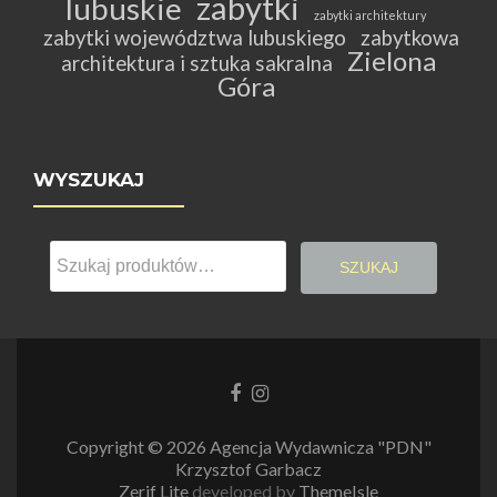
zabytki
lubuskie
zabytki architektury
zabytki województwa lubuskiego
zabytkowa
Zielona
architektura i sztuka sakralna
Góra
WYSZUKAJ
Szukaj:
SZUKAJ
Link
Link
do
do
Facebooka
Instagrama
Copyright © 2026 Agencja Wydawnicza "PDN"
Krzysztof Garbacz
Zerif Lite
developed by
ThemeIsle