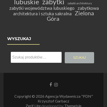
zabytki
lubuskie
zabytki architektury
zabytki województwa lubuskiego
zabytkowa
Zielona
architektura i sztuka sakralna
Góra
WYSZUKAJ
Szukaj:
SZUKAJ
Link
Link
do
do
Facebooka
Instagrama
Copyright © 2026 Agencja Wydawnicza "PDN"
Krzysztof Garbacz
Zerif Lite
developed by
ThemeIsle