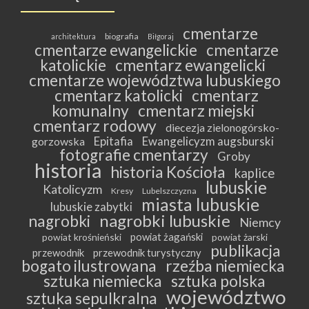
cmentarze
biografia
architektura
Biłgoraj
cmentarze ewangelickie
cmentarze
katolickie
cmentarz ewangelicki
cmentarze województwa lubuskiego
cmentarz katolicki
cmentarz
komunalny
cmentarz miejski
cmentarz rodowy
diecezja zielonogórsko-
Epitafia
Ewangelicyzm augsburski
gorzowska
fotografie cmentarzy
Groby
historia
historia Kościoła
kaplice
lubuskie
Katolicyzm
Kresy
Lubelszczyzna
miasta lubuskie
lubuskie zabytki
nagrobki lubuskie
nagrobki
Niemcy
powiat żagański
powiat krośnieński
powiat żarski
publikacja
przewodnik
przewodnik turystyczny
bogato ilustrowana
rzeźba niemiecka
sztuka niemiecka
sztuka polska
województwo
sztuka sepulkralna