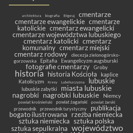
cmentarze
biografia
architektura
Biłgoraj
cmentarze ewangelickie
cmentarze
katolickie
cmentarz ewangelicki
cmentarze województwa lubuskiego
cmentarz katolicki
cmentarz
komunalny
cmentarz miejski
cmentarz rodowy
diecezja zielonogórsko-
Epitafia
Ewangelicyzm augsburski
gorzowska
fotografie cmentarzy
Groby
historia
historia Kościoła
kaplice
lubuskie
Katolicyzm
Kresy
Lubelszczyzna
miasta lubuskie
lubuskie zabytki
nagrobki lubuskie
nagrobki
Niemcy
powiat żagański
powiat krośnieński
powiat żarski
publikacja
przewodnik
przewodnik turystyczny
bogato ilustrowana
rzeźba niemiecka
sztuka niemiecka
sztuka polska
województwo
sztuka sepulkralna