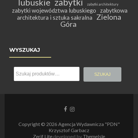
zabytki
lubuskie
zabytki architektury
zabytki województwa lubuskiego
zabytkowa
Zielona
architektura i sztuka sakralna
Góra
WYSZUKAJ
Szukaj:
SZUKAJ
Link
Link
do
do
Facebooka
Instagrama
Copyright © 2026 Agencja Wydawnicza "PDN"
Krzysztof Garbacz
Zerif Lite
developed by
ThemeIsle