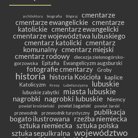
cmentarze
biografia
architektura
Biłgoraj
cmentarze ewangelickie
cmentarze
katolickie
cmentarz ewangelicki
cmentarze województwa lubuskiego
cmentarz katolicki
cmentarz
komunalny
cmentarz miejski
cmentarz rodowy
diecezja zielonogórsko-
Epitafia
Ewangelicyzm augsburski
gorzowska
fotografie cmentarzy
Groby
historia
historia Kościoła
kaplice
lubuskie
Katolicyzm
Kresy
Lubelszczyzna
miasta lubuskie
lubuskie zabytki
nagrobki lubuskie
nagrobki
Niemcy
powiat żagański
powiat krośnieński
powiat żarski
publikacja
przewodnik
przewodnik turystyczny
bogato ilustrowana
rzeźba niemiecka
sztuka niemiecka
sztuka polska
województwo
sztuka sepulkralna