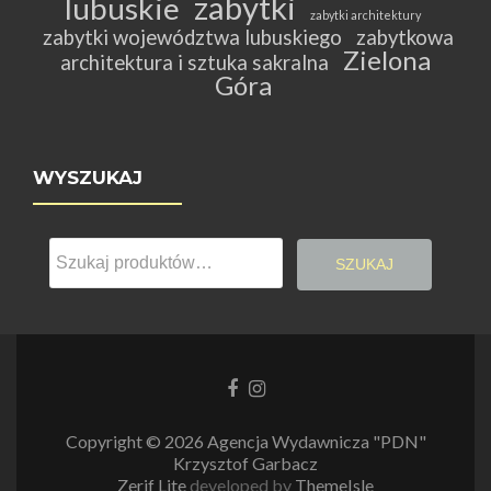
zabytki
lubuskie
zabytki architektury
zabytki województwa lubuskiego
zabytkowa
Zielona
architektura i sztuka sakralna
Góra
WYSZUKAJ
Szukaj:
SZUKAJ
Link
Link
do
do
Facebooka
Instagrama
Copyright © 2026 Agencja Wydawnicza "PDN"
Krzysztof Garbacz
Zerif Lite
developed by
ThemeIsle