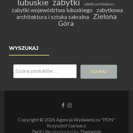
zabytki
lubuskie
zabytki architektury
zabytki województwa lubuskiego
zabytkowa
Zielona
architektura i sztuka sakralna
Góra
WYSZUKAJ
Szukaj:
SZUKAJ
Link
Link
do
do
Facebooka
Instagrama
Copyright © 2026 Agencja Wydawnicza "PDN"
Krzysztof Garbacz
Zerif Lite
developed by
ThemeIsle