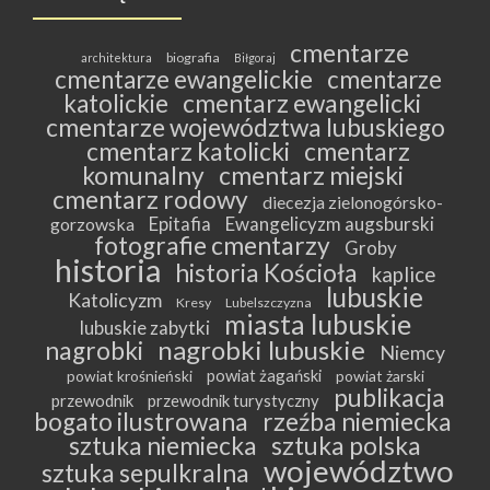
cmentarze
biografia
architektura
Biłgoraj
cmentarze ewangelickie
cmentarze
katolickie
cmentarz ewangelicki
cmentarze województwa lubuskiego
cmentarz katolicki
cmentarz
komunalny
cmentarz miejski
cmentarz rodowy
diecezja zielonogórsko-
Epitafia
Ewangelicyzm augsburski
gorzowska
fotografie cmentarzy
Groby
historia
historia Kościoła
kaplice
lubuskie
Katolicyzm
Kresy
Lubelszczyzna
miasta lubuskie
lubuskie zabytki
nagrobki lubuskie
nagrobki
Niemcy
powiat żagański
powiat krośnieński
powiat żarski
publikacja
przewodnik
przewodnik turystyczny
bogato ilustrowana
rzeźba niemiecka
sztuka niemiecka
sztuka polska
województwo
sztuka sepulkralna