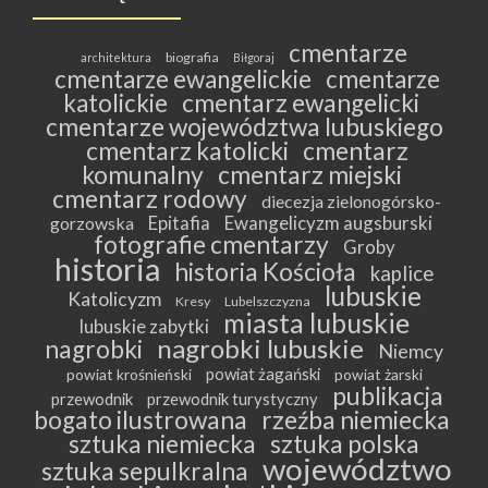
cmentarze
biografia
architektura
Biłgoraj
cmentarze ewangelickie
cmentarze
katolickie
cmentarz ewangelicki
cmentarze województwa lubuskiego
cmentarz katolicki
cmentarz
komunalny
cmentarz miejski
cmentarz rodowy
diecezja zielonogórsko-
Epitafia
Ewangelicyzm augsburski
gorzowska
fotografie cmentarzy
Groby
historia
historia Kościoła
kaplice
lubuskie
Katolicyzm
Kresy
Lubelszczyzna
miasta lubuskie
lubuskie zabytki
nagrobki lubuskie
nagrobki
Niemcy
powiat żagański
powiat krośnieński
powiat żarski
publikacja
przewodnik
przewodnik turystyczny
bogato ilustrowana
rzeźba niemiecka
sztuka niemiecka
sztuka polska
województwo
sztuka sepulkralna