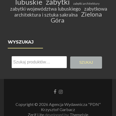
zabytki
lubuskie
zabytki architektury
zabytki województwa lubuskiego
zabytkowa
Zielona
architektura i sztuka sakralna
Góra
WYSZUKAJ
Szukaj:
SZUKAJ
Link
Link
do
do
Facebooka
Instagrama
Copyright © 2026 Agencja Wydawnicza "PDN"
Krzysztof Garbacz
Zerif Lite
developed by
ThemeIsle