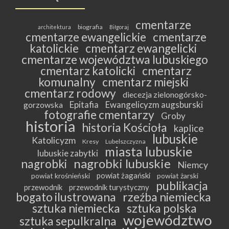
cmentarze
biografia
architektura
Biłgoraj
cmentarze ewangelickie
cmentarze
katolickie
cmentarz ewangelicki
cmentarze województwa lubuskiego
cmentarz katolicki
cmentarz
komunalny
cmentarz miejski
cmentarz rodowy
diecezja zielonogórsko-
Epitafia
Ewangelicyzm augsburski
gorzowska
fotografie cmentarzy
Groby
historia
historia Kościoła
kaplice
lubuskie
Katolicyzm
Kresy
Lubelszczyzna
miasta lubuskie
lubuskie zabytki
nagrobki lubuskie
nagrobki
Niemcy
powiat żagański
powiat krośnieński
powiat żarski
publikacja
przewodnik
przewodnik turystyczny
bogato ilustrowana
rzeźba niemiecka
sztuka niemiecka
sztuka polska
województwo
sztuka sepulkralna