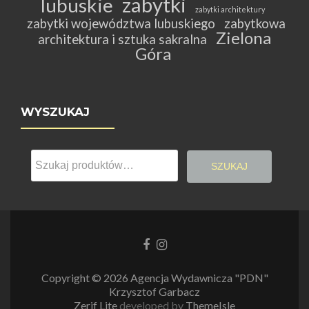
zabytki
lubuskie
zabytki architektury
zabytki województwa lubuskiego
zabytkowa
Zielona
architektura i sztuka sakralna
Góra
WYSZUKAJ
Szukaj:
SZUKAJ
Link
Link
do
do
Facebooka
Instagrama
Copyright © 2026 Agencja Wydawnicza "PDN"
Krzysztof Garbacz
Zerif Lite
developed by
ThemeIsle