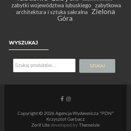
zabytki województwa lubuskiego
zabytkowa
Zielona
architektura i sztuka sakralna
Góra
WYSZUKAJ
Szukaj:
SZUKAJ
Link
Link
do
do
Facebooka
Instagrama
Copyright © 2026 Agencja Wydawnicza "PDN"
Krzysztof Garbacz
Zerif Lite
developed by
ThemeIsle