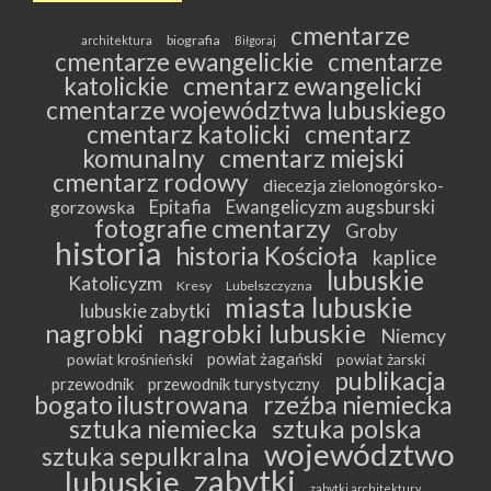
cmentarze
biografia
architektura
Biłgoraj
cmentarze ewangelickie
cmentarze
katolickie
cmentarz ewangelicki
cmentarze województwa lubuskiego
cmentarz katolicki
cmentarz
komunalny
cmentarz miejski
cmentarz rodowy
diecezja zielonogórsko-
Epitafia
Ewangelicyzm augsburski
gorzowska
fotografie cmentarzy
Groby
historia
historia Kościoła
kaplice
lubuskie
Katolicyzm
Kresy
Lubelszczyzna
miasta lubuskie
lubuskie zabytki
nagrobki lubuskie
nagrobki
Niemcy
powiat żagański
powiat krośnieński
powiat żarski
publikacja
przewodnik
przewodnik turystyczny
bogato ilustrowana
rzeźba niemiecka
sztuka niemiecka
sztuka polska
województwo
sztuka sepulkralna
zabytki
lubuskie
zabytki architektury