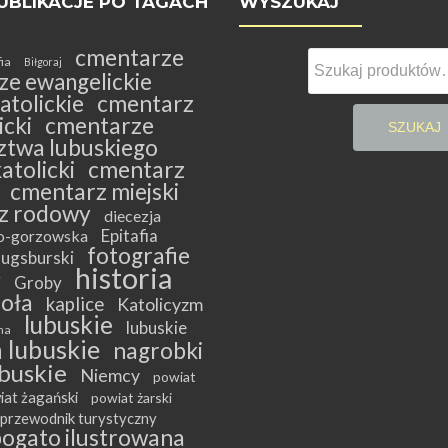
UBLIKACJE PO TAGACH
WYSZUKAJ
cmentarze
Szukaj:
fia
Biłgoraj
ze ewangelickie
atolickie
cmentarz
cki
cmentarze
SZUKAJ
twa lubuskiego
atolicki
cmentarz
cmentarz miejski
z rodowy
diecezja
Epitafia
ko-gorzowska
fotografie
ugsburski
historia
y
Groby
ioła
kaplice
Katolicyzm
lubuskie
lubuskie
na
 lubuskie
nagrobki
buskie
Niemcy
powiat
iat żagański
powiat żarski
przewodnik turystyczny
bogato ilustrowana