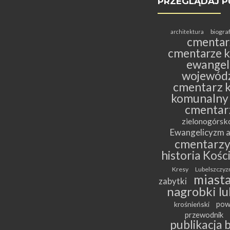
PRZEGLĄDAJ P
biogra
architektura
cmentar
cmentarze k
ewangeli
wojewódz
cmentarz k
komunalny
cmentar
zielonogórs
Ewangelicyzm a
cmentarz
historia Kośc
Kresy
Lubelszczyz
miasta
zabytki
nagrobki lu
pow
krośnieński
przewodnik
publikacja 