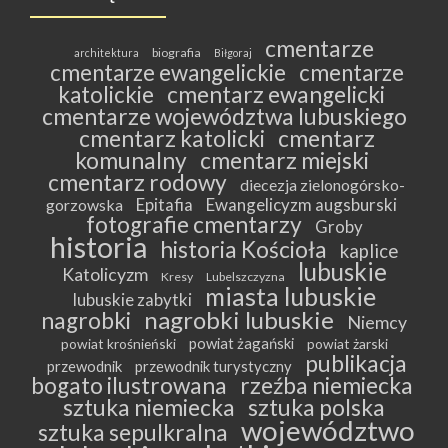
cmentarze
biografia
architektura
Biłgoraj
cmentarze ewangelickie
cmentarze
katolickie
cmentarz ewangelicki
cmentarze województwa lubuskiego
cmentarz katolicki
cmentarz
komunalny
cmentarz miejski
cmentarz rodowy
diecezja zielonogórsko-
Epitafia
Ewangelicyzm augsburski
gorzowska
fotografie cmentarzy
Groby
historia
historia Kościoła
kaplice
lubuskie
Katolicyzm
Kresy
Lubelszczyzna
miasta lubuskie
lubuskie zabytki
nagrobki lubuskie
nagrobki
Niemcy
powiat żagański
powiat krośnieński
powiat żarski
publikacja
przewodnik
przewodnik turystyczny
bogato ilustrowana
rzeźba niemiecka
sztuka niemiecka
sztuka polska
województwo
sztuka sepulkralna