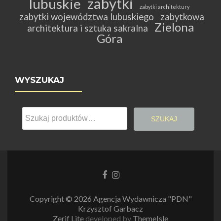
zabytki
lubuskie
zabytki architektury
zabytki województwa lubuskiego
zabytkowa
Zielona
architektura i sztuka sakralna
Góra
WYSZUKAJ
Szukaj:
SZUKAJ
Link
Link
do
do
Facebooka
Instagrama
Copyright © 2026 Agencja Wydawnicza "PDN"
Krzysztof Garbacz
Zerif Lite
developed by
ThemeIsle