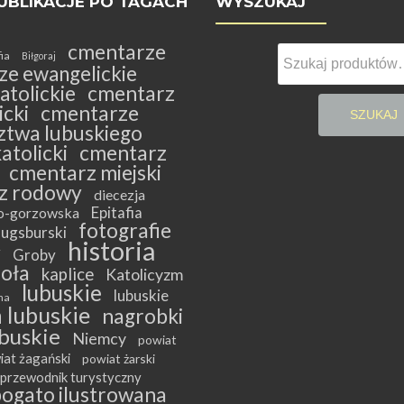
UBLIKACJE PO TAGACH
WYSZUKAJ
cmentarze
Szukaj:
fia
Biłgoraj
ze ewangelickie
atolickie
cmentarz
cki
cmentarze
SZUKAJ
twa lubuskiego
atolicki
cmentarz
cmentarz miejski
z rodowy
diecezja
Epitafia
ko-gorzowska
fotografie
ugsburski
historia
y
Groby
ioła
kaplice
Katolicyzm
lubuskie
lubuskie
na
 lubuskie
nagrobki
buskie
Niemcy
powiat
iat żagański
powiat żarski
przewodnik turystyczny
bogato ilustrowana