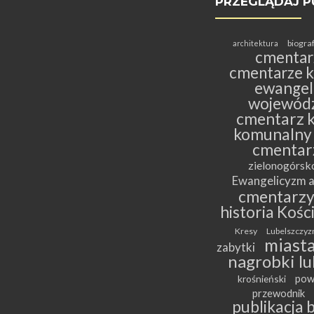
PRZEGLĄDAJ P
biogra
architektura
cmentar
cmentarze k
ewangeli
wojewódz
cmentarz k
komunalny
cmentar
zielonogórs
Ewangelicyzm a
cmentarz
historia Kośc
Kresy
Lubelszczyz
miasta
zabytki
nagrobki lu
pow
krośnieński
przewodnik
publikacja 