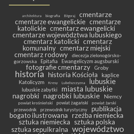
cmentarze
biografia
architektura
Biłgoraj
cmentarze ewangelickie
cmentarze
katolickie
cmentarz ewangelicki
cmentarze województwa lubuskiego
cmentarz katolicki
cmentarz
komunalny
cmentarz miejski
cmentarz rodowy
diecezja zielonogórsko-
Epitafia
Ewangelicyzm augsburski
gorzowska
fotografie cmentarzy
Groby
historia
historia Kościoła
kaplice
lubuskie
Katolicyzm
Kresy
Lubelszczyzna
miasta lubuskie
lubuskie zabytki
nagrobki lubuskie
nagrobki
Niemcy
powiat żagański
powiat krośnieński
powiat żarski
publikacja
przewodnik
przewodnik turystyczny
bogato ilustrowana
rzeźba niemiecka
sztuka niemiecka
sztuka polska
województwo
sztuka sepulkralna