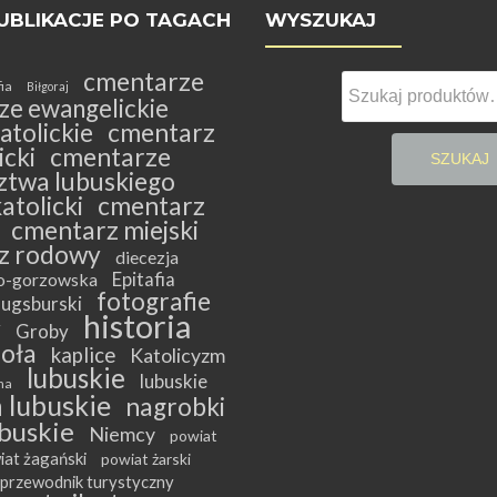
UBLIKACJE PO TAGACH
WYSZUKAJ
cmentarze
Szukaj:
fia
Biłgoraj
ze ewangelickie
atolickie
cmentarz
cki
cmentarze
SZUKAJ
twa lubuskiego
atolicki
cmentarz
cmentarz miejski
z rodowy
diecezja
Epitafia
ko-gorzowska
fotografie
ugsburski
historia
y
Groby
ioła
kaplice
Katolicyzm
lubuskie
lubuskie
na
 lubuskie
nagrobki
buskie
Niemcy
powiat
iat żagański
powiat żarski
przewodnik turystyczny