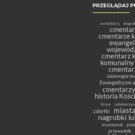
PRZEGLĄDAJ P
biogra
architektura
cmentar
cmentarze k
ewangeli
wojewódz
cmentarz k
komunalny
cmentar
zielonogórs
Ewangelicyzm a
cmentarz
historia Kośc
Kresy
Lubelszczyz
miasta
zabytki
nagrobki lu
pow
krośnieński
przewodnik