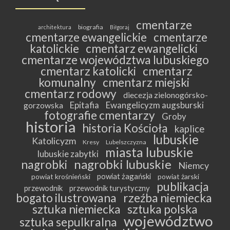
cmentarze
biografia
architektura
Biłgoraj
cmentarze ewangelickie
cmentarze
katolickie
cmentarz ewangelicki
cmentarze województwa lubuskiego
cmentarz katolicki
cmentarz
komunalny
cmentarz miejski
cmentarz rodowy
diecezja zielonogórsko-
Epitafia
Ewangelicyzm augsburski
gorzowska
fotografie cmentarzy
Groby
historia
historia Kościoła
kaplice
lubuskie
Katolicyzm
Kresy
Lubelszczyzna
miasta lubuskie
lubuskie zabytki
nagrobki lubuskie
nagrobki
Niemcy
powiat żagański
powiat krośnieński
powiat żarski
publikacja
przewodnik
przewodnik turystyczny
bogato ilustrowana
rzeźba niemiecka
sztuka niemiecka
sztuka polska
województwo
sztuka sepulkralna