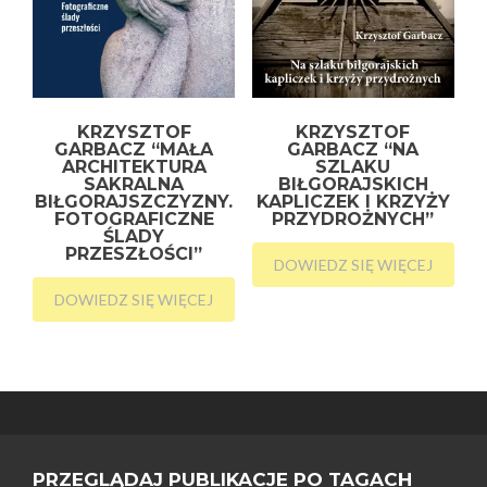
KRZYSZTOF
KRZYSZTOF
GARBACZ “MAŁA
GARBACZ “NA
ARCHITEKTURA
SZLAKU
SAKRALNA
BIŁGORAJSKICH
BIŁGORAJSZCZYZNY.
KAPLICZEK I KRZYŻY
FOTOGRAFICZNE
PRZYDROŻNYCH”
ŚLADY
PRZESZŁOŚCI”
DOWIEDZ SIĘ WIĘCEJ
DOWIEDZ SIĘ WIĘCEJ
PRZEGLĄDAJ PUBLIKACJE PO TAGACH