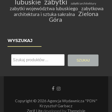
zabytki
lubuskie
zabytki architektury
zabytki województwa lubuskiego
zabytkowa
Zielona
architektura i sztuka sakralna
Góra
WYSZUKAJ
Szukaj:
SZUKAJ
Link
Link
do
do
Facebooka
Instagrama
Copyright © 2026 Agencja Wydawnicza "PDN"
Krzysztof Garbacz
Zerif Lite
developed by
ThemeIsle