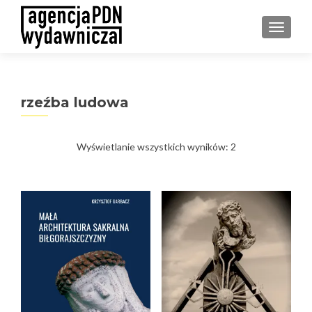
PRZEŁ
rzeźba ludowa
Posortowane
Wyświetlanie wszystkich wyników: 2
według
najnowszych