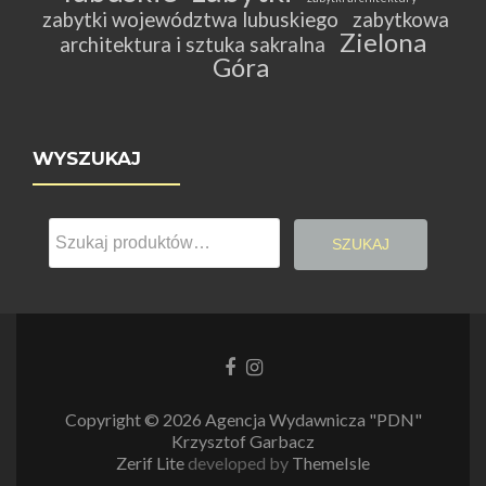
zabytki województwa lubuskiego
zabytkowa
Zielona
architektura i sztuka sakralna
Góra
WYSZUKAJ
Szukaj:
SZUKAJ
Link
Link
do
do
Facebooka
Instagrama
Copyright © 2026 Agencja Wydawnicza "PDN"
Krzysztof Garbacz
Zerif Lite
developed by
ThemeIsle