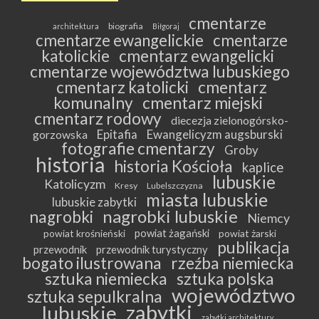
cmentarze
biografia
architektura
Biłgoraj
cmentarze ewangelickie
cmentarze
katolickie
cmentarz ewangelicki
cmentarze województwa lubuskiego
cmentarz katolicki
cmentarz
komunalny
cmentarz miejski
cmentarz rodowy
diecezja zielonogórsko-
Epitafia
Ewangelicyzm augsburski
gorzowska
fotografie cmentarzy
Groby
historia
historia Kościoła
kaplice
lubuskie
Katolicyzm
Kresy
Lubelszczyzna
miasta lubuskie
lubuskie zabytki
nagrobki lubuskie
nagrobki
Niemcy
powiat żagański
powiat krośnieński
powiat żarski
publikacja
przewodnik
przewodnik turystyczny
bogato ilustrowana
rzeźba niemiecka
sztuka niemiecka
sztuka polska
województwo
sztuka sepulkralna
zabytki
lubuskie
zabytki architektury